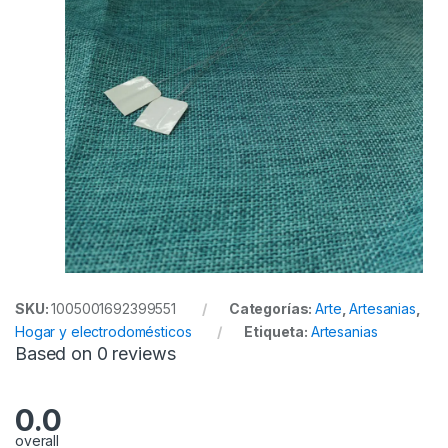
SKU:
1005001692399551
Categorías:
Arte
,
Artesanias
,
Hogar y electrodomésticos
Etiqueta:
Artesanias
Based on 0 reviews
0.0
overall