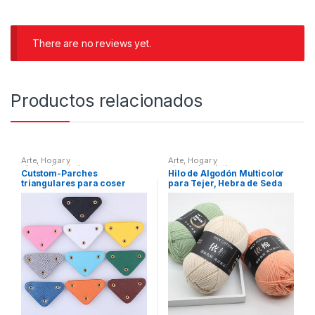
There are no reviews yet.
Productos relacionados
Arte
,
Hogar y
Arte
,
Hogar y
electrodomésticos
electrodomésticos
Cutstom-Parches
Hilo de Algodón Multicolor
triangulares para coser
para Tejer, Hebra de Seda
ropa, insignia de lentejuelas
Suave y Cálida, Suministros
con logotipo de marca,
Hechos a Mano, Gran
paquete de apliques para
Oferta, Lote por 50g
Lazo, Clip para el cabello