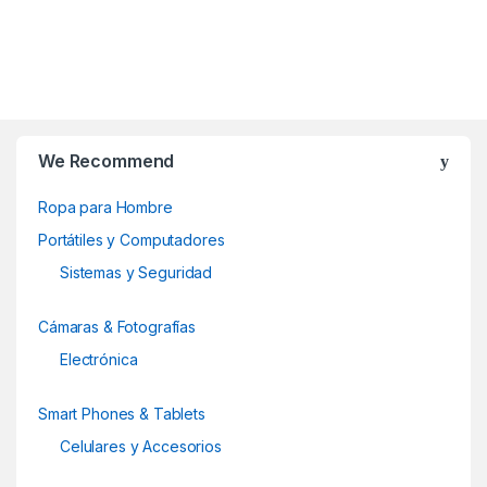
Las
opciones
se
B
pueden
elegir
r
en
We Recommend
la
a
página
Ropa para Hombre
de
n
Portátiles y Computadores
producto
d
Sistemas y Seguridad
s
Cámaras & Fotografías
C
Electrónica
a
Smart Phones & Tablets
r
Celulares y Accesorios