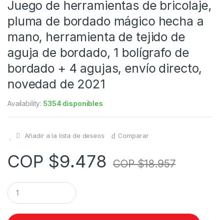
Juego de herramientas de bricolaje,
pluma de bordado mágico hecha a
mano, herramienta de tejido de
aguja de bordado, 1 bolígrafo de
bordado + 4 agujas, envío directo,
novedad de 2021
Availability:
5354 disponibles
Añadir a la lista de deseos
Comparar
COP $
9.478
COP $
18.957
Q
u
a
n