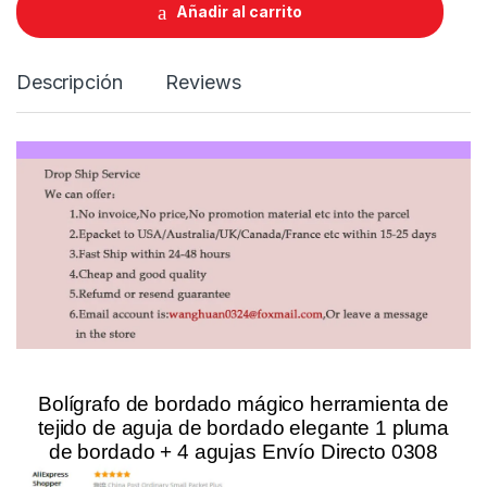
t
Añadir al carrito
i
t
y
Descripción
Reviews
28169
Bolígrafo de bordado mágico herramienta de
tejido de aguja de bordado elegante 1 pluma
de bordado + 4 agujas Envío Directo 0308