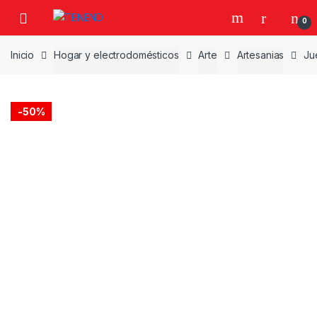
Skip
Skip
0
to
to
navigation
content
Inicio
Hogar y electrodomésticos
Arte
Artesanias
Ju
-
50%