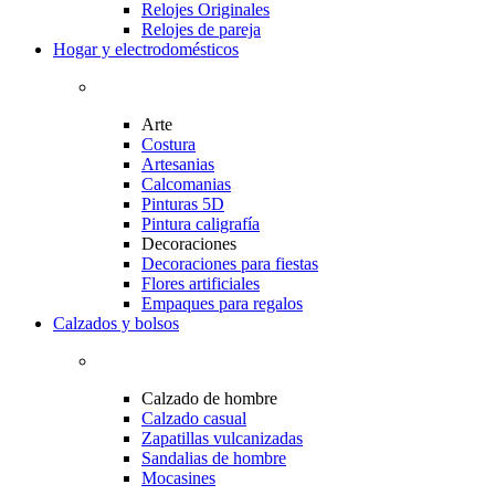
Relojes Originales
Relojes de pareja
Hogar y electrodomésticos
Arte
Costura
Artesanias
Calcomanias
Pinturas 5D
Pintura caligrafía
Decoraciones
Decoraciones para fiestas
Flores artificiales
Empaques para regalos
Calzados y bolsos
Calzado de hombre
Calzado casual
Zapatillas vulcanizadas
Sandalias de hombre
Mocasines