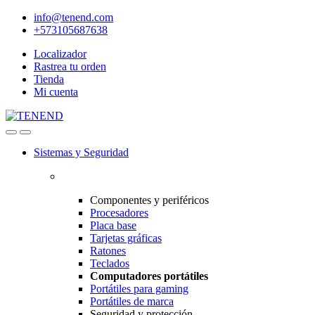
info@tenend.com
+573105687638
Localizador
Rastrea tu orden
Tienda
Mi cuenta
Sistemas y Seguridad
Componentes y periféricos
Procesadores
Placa base
Tarjetas gráficas
Ratones
Teclados
Computadores portátiles
Portátiles para gaming
Portátiles de marca
Seguridad y protección