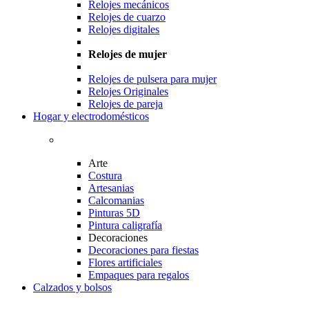
Relojes mecánicos
Relojes de cuarzo
Relojes digitales
Relojes de mujer
Relojes de pulsera para mujer
Relojes Originales
Relojes de pareja
Hogar y electrodomésticos
Arte
Costura
Artesanias
Calcomanias
Pinturas 5D
Pintura caligrafía
Decoraciones
Decoraciones para fiestas
Flores artificiales
Empaques para regalos
Calzados y bolsos