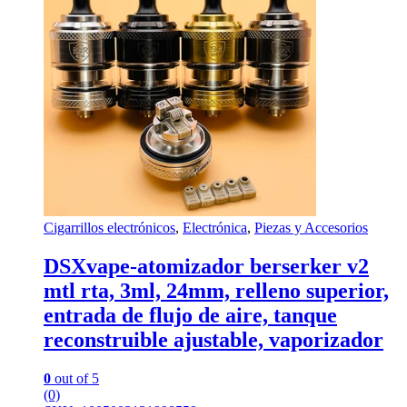
Cigarrillos electrónicos
,
Electrónica
,
Piezas y Accesorios
DSXvape-atomizador berserker v2
mtl rta, 3ml, 24mm, relleno superior,
entrada de flujo de aire, tanque
reconstruible ajustable, vaporizador
0
out of 5
(0)