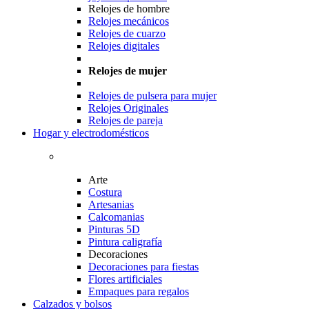
Relojes de hombre
Relojes mecánicos
Relojes de cuarzo
Relojes digitales
Relojes de mujer
Relojes de pulsera para mujer
Relojes Originales
Relojes de pareja
Hogar y electrodomésticos
Arte
Costura
Artesanias
Calcomanias
Pinturas 5D
Pintura caligrafía
Decoraciones
Decoraciones para fiestas
Flores artificiales
Empaques para regalos
Calzados y bolsos