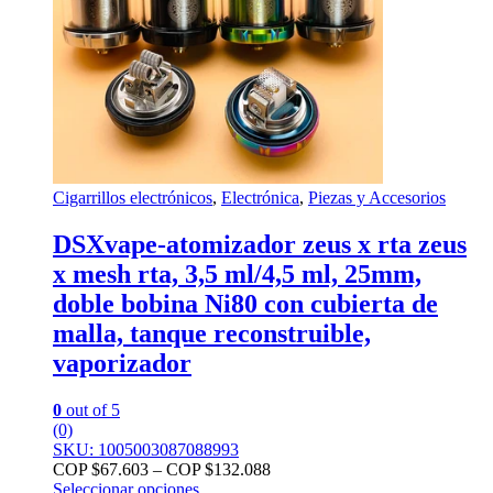
Cigarrillos electrónicos
,
Electrónica
,
Piezas y Accesorios
DSXvape-atomizador zeus x rta zeus
x mesh rta, 3,5 ml/4,5 ml, 25mm,
doble bobina Ni80 con cubierta de
malla, tanque reconstruible,
vaporizador
0
out of 5
(0)
SKU: 1005003087088993
COP $
67.603
–
COP $
132.088
Seleccionar opciones