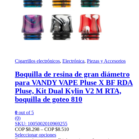
Cigarrillos electrónicos
,
Electrónica
,
Piezas y Accesorios
Boquilla de resina de gran diámetro
para VANDY VAPE Pluse X BF RDA
Pluse, Kit Dual Kylin V2 M RTA,
boquilla de goteo 810
0
out of 5
(0)
SKU: 1005002010969255
COP $
8.298
–
COP $
8.510
Seleccionar opciones