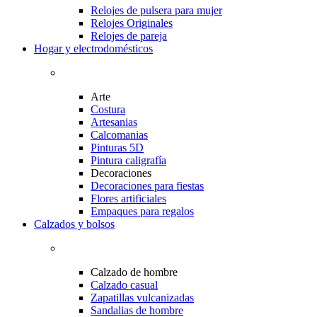
Relojes de pulsera para mujer
Relojes Originales
Relojes de pareja
Hogar y electrodomésticos
Arte
Costura
Artesanias
Calcomanias
Pinturas 5D
Pintura caligrafía
Decoraciones
Decoraciones para fiestas
Flores artificiales
Empaques para regalos
Calzados y bolsos
Calzado de hombre
Calzado casual
Zapatillas vulcanizadas
Sandalias de hombre