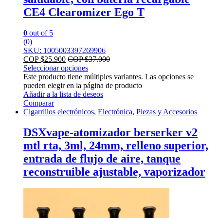
CE4 Clearomizer Ego T
0
out of 5
(0)
SKU: 1005003397269906
COP $
25.900
COP $
37.000
Seleccionar opciones
Este producto tiene múltiples variantes. Las opciones se
pueden elegir en la página de producto
Añadir a la lista de deseos
Comparar
Cigarrillos electrónicos
,
Electrónica
,
Piezas y Accesorios
DSXvape-atomizador berserker v2
mtl rta, 3ml, 24mm, relleno superior,
entrada de flujo de aire, tanque
reconstruible ajustable, vaporizador