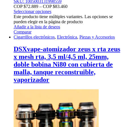
SKU: 1005003131998559
COP $
72.889
–
COP $
83.460
Seleccionar opciones
Este producto tiene múltiples variantes. Las opciones se
pueden elegir en la página de producto
Añadir a la lista de deseos
Comparar
Cigarrillos electrónicos
,
Electrónica
,
Piezas y Accesorios
DSXvape-atomizador zeus x rta zeus
x mesh rta, 3,5 ml/4,5 ml, 25mm,
doble bobina Ni80 con cubierta de
malla, tanque reconstruible,
vaporizador