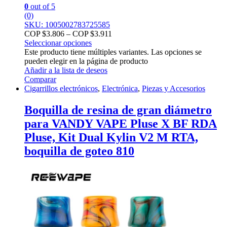
0
out of 5
(0)
SKU: 1005002783725585
COP $
3.806
–
COP $
3.911
Seleccionar opciones
Este producto tiene múltiples variantes. Las opciones se
pueden elegir en la página de producto
Añadir a la lista de deseos
Comparar
Cigarrillos electrónicos
,
Electrónica
,
Piezas y Accesorios
Boquilla de resina de gran diámetro
para VANDY VAPE Pluse X BF RDA
Pluse, Kit Dual Kylin V2 M RTA,
boquilla de goteo 810