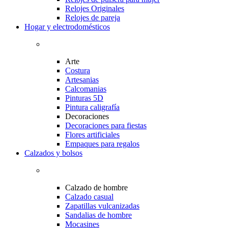
Relojes Originales
Relojes de pareja
Hogar y electrodomésticos
Arte
Costura
Artesanias
Calcomanias
Pinturas 5D
Pintura caligrafía
Decoraciones
Decoraciones para fiestas
Flores artificiales
Empaques para regalos
Calzados y bolsos
Calzado de hombre
Calzado casual
Zapatillas vulcanizadas
Sandalias de hombre
Mocasines