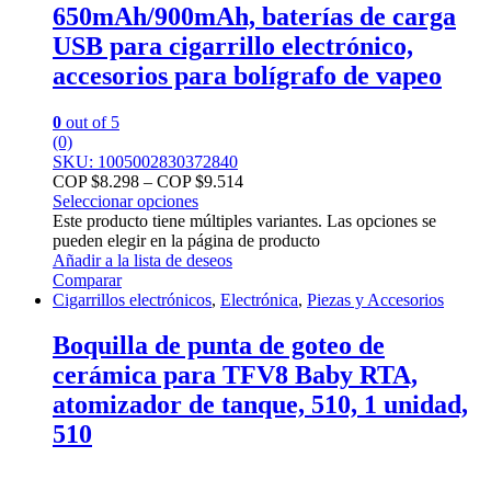
650mAh/900mAh, baterías de carga
USB para cigarrillo electrónico,
accesorios para bolígrafo de vapeo
0
out of 5
(0)
SKU: 1005002830372840
COP $
8.298
–
COP $
9.514
Seleccionar opciones
Este producto tiene múltiples variantes. Las opciones se
pueden elegir en la página de producto
Añadir a la lista de deseos
Comparar
Cigarrillos electrónicos
,
Electrónica
,
Piezas y Accesorios
Boquilla de punta de goteo de
cerámica para TFV8 Baby RTA,
atomizador de tanque, 510, 1 unidad,
510