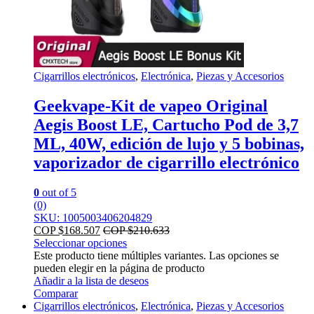
Cigarrillos electrónicos
,
Electrónica
,
Piezas y Accesorios
Geekvape-Kit de vapeo Original
Aegis Boost LE, Cartucho Pod de 3,7
ML, 40W, edición de lujo y 5 bobinas,
vaporizador de cigarrillo electrónico
0
out of 5
(0)
SKU: 1005003406204829
COP $
168.507
COP $
210.633
Seleccionar opciones
Este producto tiene múltiples variantes. Las opciones se
pueden elegir en la página de producto
Añadir a la lista de deseos
Comparar
Cigarrillos electrónicos
,
Electrónica
,
Piezas y Accesorios