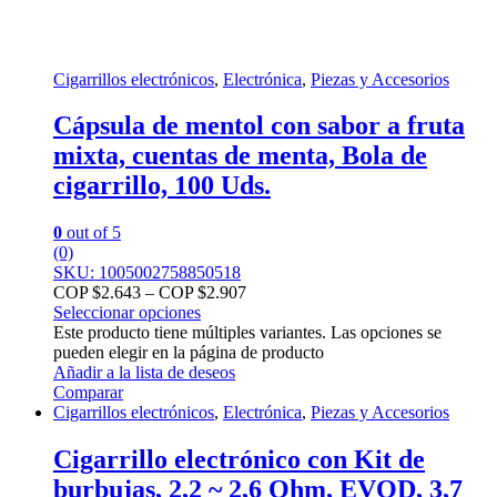
Cigarrillos electrónicos
,
Electrónica
,
Piezas y Accesorios
Cápsula de mentol con sabor a fruta
mixta, cuentas de menta, Bola de
cigarrillo, 100 Uds.
0
out of 5
(0)
SKU: 1005002758850518
COP $
2.643
–
COP $
2.907
Seleccionar opciones
Este producto tiene múltiples variantes. Las opciones se
pueden elegir en la página de producto
Añadir a la lista de deseos
Comparar
Cigarrillos electrónicos
,
Electrónica
,
Piezas y Accesorios
Cigarrillo electrónico con Kit de
burbujas, 2,2 ~ 2,6 Ohm, EVOD, 3,7