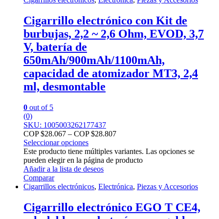
Cigarrillo electrónico con Kit de
burbujas, 2,2 ~ 2,6 Ohm, EVOD, 3,7
V, batería de
650mAh/900mAh/1100mAh,
capacidad de atomizador MT3, 2,4
ml, desmontable
0
out of 5
(0)
SKU: 1005003262177437
COP $
28.067
–
COP $
28.807
Seleccionar opciones
Este producto tiene múltiples variantes. Las opciones se
pueden elegir en la página de producto
Añadir a la lista de deseos
Comparar
Cigarrillos electrónicos
,
Electrónica
,
Piezas y Accesorios
Cigarrillo electrónico EGO T CE4,