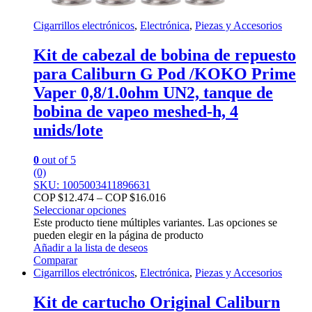
Cigarrillos electrónicos
,
Electrónica
,
Piezas y Accesorios
Kit de cabezal de bobina de repuesto
para Caliburn G Pod /KOKO Prime
Vaper 0,8/1.0ohm UN2, tanque de
bobina de vapeo meshed-h, 4
unids/lote
0
out of 5
(0)
SKU: 1005003411896631
COP $
12.474
–
COP $
16.016
Seleccionar opciones
Este producto tiene múltiples variantes. Las opciones se
pueden elegir en la página de producto
Añadir a la lista de deseos
Comparar
Cigarrillos electrónicos
,
Electrónica
,
Piezas y Accesorios
Kit de cartucho Original Caliburn