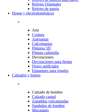
Relojes Originales
Relojes de pareja
Hogar y electrodomésticos
Arte
Costura
Artesanias
Calcomanias
Pinturas 5D
Pintura caligrafía
Decoraciones
Decoraciones para fiestas
Flores artificiales
Empaques para regalos
Calzados y bolsos
Calzado de hombre
Calzado casual
Zapatillas vulcanizadas
Sandalias de hombre
Mocasines