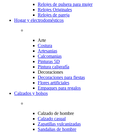
Relojes de pulsera para mujer
Relojes Originales
Relojes de pareja
Hogar y electrodomésticos
Arte
Costura
Artesanias
Calcomanias
Pinturas 5D
Pintura caligrafía
Decoraciones
Decoraciones para fiestas
Flores artificiales
Empaques para regalos
Calzados y bolsos
Calzado de hombre
Calzado casual
Zapatillas vulcanizadas
Sandalias de hombre