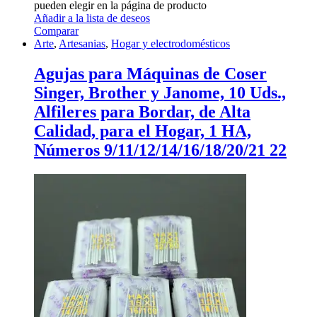
pueden elegir en la página de producto
Añadir a la lista de deseos
Comparar
Arte
,
Artesanias
,
Hogar y electrodomésticos
Agujas para Máquinas de Coser
Singer, Brother y Janome, 10 Uds.,
Alfileres para Bordar, de Alta
Calidad, para el Hogar, 1 HA,
Números 9/11/12/14/16/18/20/21 22