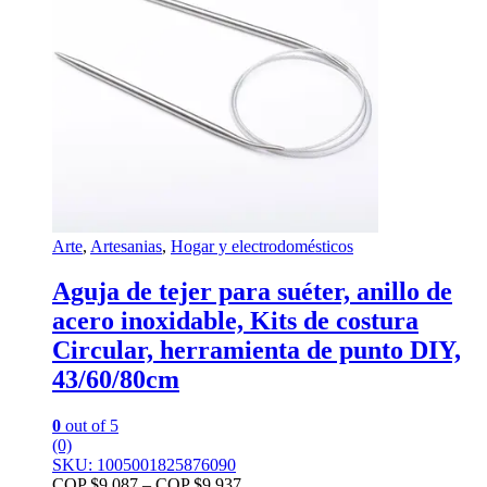
Arte
,
Artesanias
,
Hogar y electrodomésticos
Aguja de tejer para suéter, anillo de
acero inoxidable, Kits de costura
Circular, herramienta de punto DIY,
43/60/80cm
0
out of 5
(0)
SKU: 1005001825876090
COP $
9.087
–
COP $
9.937