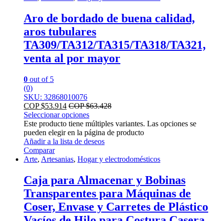
Aro de bordado de buena calidad,
aros tubulares
TA309/TA312/TA315/TA318/TA321,
venta al por mayor
0
out of 5
(0)
SKU: 32868010076
COP $
53.914
COP $
63.428
Seleccionar opciones
Este producto tiene múltiples variantes. Las opciones se
pueden elegir en la página de producto
Añadir a la lista de deseos
Comparar
Arte
,
Artesanias
,
Hogar y electrodomésticos
Caja para Almacenar y Bobinas
Transparentes para Máquinas de
Coser, Envase y Carretes de Plástico
Vacíos de Hilo para Costura Casera,