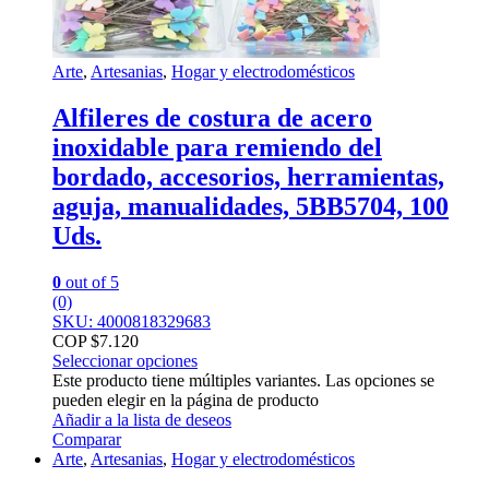
Arte
,
Artesanias
,
Hogar y electrodomésticos
Alfileres de costura de acero
inoxidable para remiendo del
bordado, accesorios, herramientas,
aguja, manualidades, 5BB5704, 100
Uds.
0
out of 5
(0)
SKU: 4000818329683
COP $
7.120
Seleccionar opciones
Este producto tiene múltiples variantes. Las opciones se
pueden elegir en la página de producto
Añadir a la lista de deseos
Comparar
Arte
,
Artesanias
,
Hogar y electrodomésticos