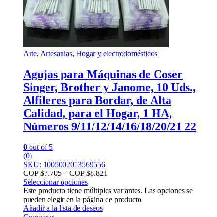
Arte
,
Artesanias
,
Hogar y electrodomésticos
Agujas para Máquinas de Coser
Singer, Brother y Janome, 10 Uds.,
Alfileres para Bordar, de Alta
Calidad, para el Hogar, 1 HA,
Números 9/11/12/14/16/18/20/21 22
0
out of 5
(0)
SKU: 1005002053569556
COP $
7.705
–
COP $
8.821
Seleccionar opciones
Este producto tiene múltiples variantes. Las opciones se
pueden elegir en la página de producto
Añadir a la lista de deseos
Comparar