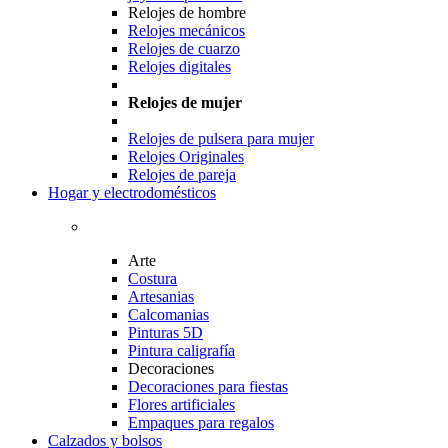
Relojes de hombre
Relojes mecánicos
Relojes de cuarzo
Relojes digitales
Relojes de mujer
Relojes de pulsera para mujer
Relojes Originales
Relojes de pareja
Hogar y electrodomésticos
Arte
Costura
Artesanias
Calcomanias
Pinturas 5D
Pintura caligrafía
Decoraciones
Decoraciones para fiestas
Flores artificiales
Empaques para regalos
Calzados y bolsos