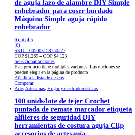
de aguja lazo de alambre DIY Simple
enhebrador para coser bordado
Máquina Simple aguja rápido
enhebrador
0
out of 5
(0)
SKU: 1005003158750277
COP $
1.269
–
COP $
4.123
Seleccionar opciones
Este producto tiene múltiples variantes. Las opciones se
pueden elegir en la página de producto
Añadir a la lista de deseos
Comparar
Arte
,
Artesanias
,
Hogar y electrodomésticos
100 unids/lote de tejer Crochet
puntada de remate marcador etiqueta
alfileres de seguridad DIY
herramientas de costura aguja Clip
accesorios de artesanía