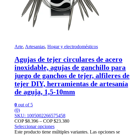
Arte
,
Artesanias
,
Hogar y electrodomésticos
Agujas de tejer circulares de acero
inoxidable, agujas de ganchillo para
juego de ganchos de tejer, alfileres de
tejer DIY, herramientas de artesanía
de aguja, 1,5-10mm
0
out of 5
(0)
SKU: 1005002266575458
COP $
8.396
–
COP $
23.380
Seleccionar opciones
Este producto tiene múltiples variantes. Las opciones se