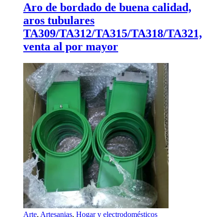
Aro de bordado de buena calidad,
aros tubulares
TA309/TA312/TA315/TA318/TA321,
venta al por mayor
Arte
,
Artesanias
,
Hogar y electrodomésticos