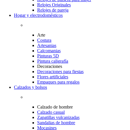
Relojes Originales
Relojes de pareja
Hogar y electrodomésticos
Arte
Costura
Artesanias
Calcomanias
Pinturas 5D
Pintura caligrafía
Decoraciones
Decoraciones para fiestas
Flores artificiales
Empaques para regalos
Calzados y bolsos
Calzado de hombre
Calzado casual
Zapatillas vulcanizadas
Sandalias de hombre
Mocasines