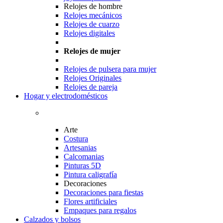
Relojes de hombre
Relojes mecánicos
Relojes de cuarzo
Relojes digitales
Relojes de mujer
Relojes de pulsera para mujer
Relojes Originales
Relojes de pareja
Hogar y electrodomésticos
Arte
Costura
Artesanias
Calcomanias
Pinturas 5D
Pintura caligrafía
Decoraciones
Decoraciones para fiestas
Flores artificiales
Empaques para regalos
Calzados y bolsos