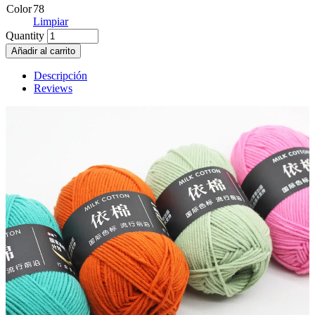
Color
78
Limpiar
Quantity
Añadir al carrito
Descripción
Reviews