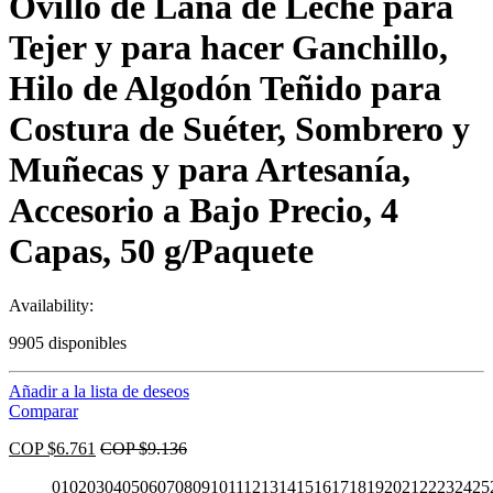
Ovillo de Lana de Leche para
Tejer y para hacer Ganchillo,
Hilo de Algodón Teñido para
Costura de Suéter, Sombrero y
Muñecas y para Artesanía,
Accesorio a Bajo Precio, 4
Capas, 50 g/Paquete
Availability:
9905 disponibles
Añadir a la lista de deseos
Comparar
COP $
6.761
COP $
9.136
01
02
03
04
05
06
07
08
09
10
11
12
13
14
15
16
17
18
19
20
21
22
23
24
25