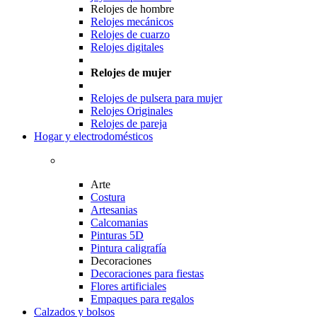
Relojes de hombre
Relojes mecánicos
Relojes de cuarzo
Relojes digitales
Relojes de mujer
Relojes de pulsera para mujer
Relojes Originales
Relojes de pareja
Hogar y electrodomésticos
Arte
Costura
Artesanias
Calcomanias
Pinturas 5D
Pintura caligrafía
Decoraciones
Decoraciones para fiestas
Flores artificiales
Empaques para regalos
Calzados y bolsos