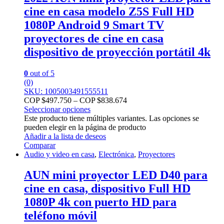
cine en casa modelo Z5S Full HD
1080P Android 9 Smart TV
proyectores de cine en casa
dispositivo de proyección portátil 4k
0
out of 5
(0)
SKU: 1005003491555511
COP $
497.750
–
COP $
838.674
Seleccionar opciones
Este producto tiene múltiples variantes. Las opciones se
pueden elegir en la página de producto
Añadir a la lista de deseos
Comparar
Audio y video en casa
,
Electrónica
,
Proyectores
AUN mini proyector LED D40 para
cine en casa, dispositivo Full HD
1080P 4k con puerto HD para
teléfono móvil