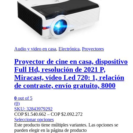
Audio y video en casa
,
Electrónica
,
Proyectores
Proyector de cine en casa, dispositivo
Full Hd, resolución de 2021 P,
Miracast, vídeo Led 720: 1, relación
de contraste, envío gratuito, 8000
0
out of 5
(0)
SKU: 32843979292
COP $
1.540.662
–
COP $
2.092.272
Seleccionar opciones
Este producto tiene múltiples variantes. Las opciones se
pueden elegir en la página de producto