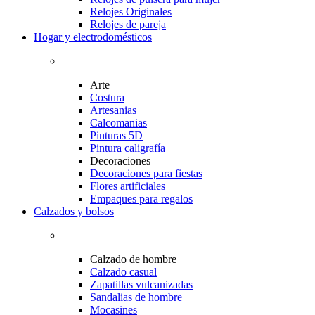
Relojes Originales
Relojes de pareja
Hogar y electrodomésticos
Arte
Costura
Artesanias
Calcomanias
Pinturas 5D
Pintura caligrafía
Decoraciones
Decoraciones para fiestas
Flores artificiales
Empaques para regalos
Calzados y bolsos
Calzado de hombre
Calzado casual
Zapatillas vulcanizadas
Sandalias de hombre
Mocasines