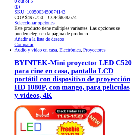
0
out of 5
(0)
SKU: 1005003459074143
COP $
497.750
–
COP $
838.674
Seleccionar opciones
Este producto tiene múltiples variantes. Las opciones se
pueden elegir en la página de producto
Añadir a la lista de deseos
Comparar
Audio y video en casa
,
Electrónica
,
Proyectores
BYINTEK-Mini proyector LED C520
para cine en casa, pantalla LCD
portátil con dispositivo de proyección
HD 1080P, con mango, para películas
y vídeos, 4K