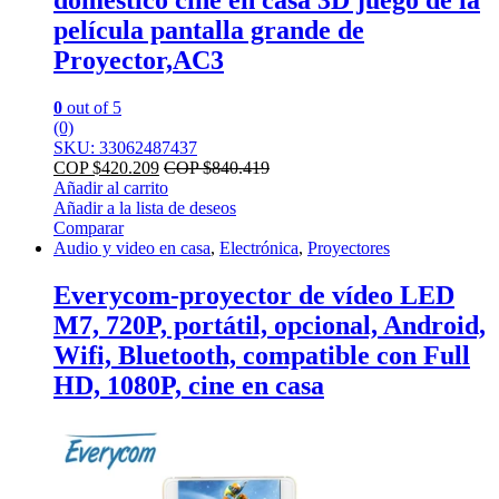
película pantalla grande de
Proyector,AC3
0
out of 5
(0)
SKU: 33062487437
COP $
420.209
COP $
840.419
Añadir al carrito
Añadir a la lista de deseos
Comparar
Audio y video en casa
,
Electrónica
,
Proyectores
Everycom-proyector de vídeo LED
M7, 720P, portátil, opcional, Android,
Wifi, Bluetooth, compatible con Full
HD, 1080P, cine en casa