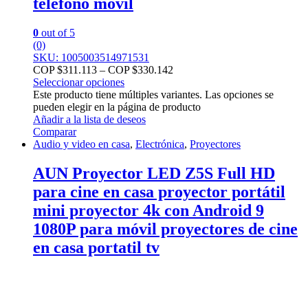
teléfono móvil
0
out of 5
(0)
SKU: 1005003514971531
COP $
311.113
–
COP $
330.142
Seleccionar opciones
Este producto tiene múltiples variantes. Las opciones se
pueden elegir en la página de producto
Añadir a la lista de deseos
Comparar
Audio y video en casa
,
Electrónica
,
Proyectores
AUN Proyector LED Z5S Full HD
para cine en casa proyector portátil
mini proyector 4k con Android 9
1080P para móvil proyectores de cine
en casa portatil tv