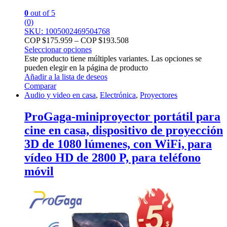
0
out of 5
(0)
SKU: 1005002469504768
COP $
175.959
–
COP $
193.508
Seleccionar opciones
Este producto tiene múltiples variantes. Las opciones se
pueden elegir en la página de producto
Añadir a la lista de deseos
Comparar
Audio y video en casa
,
Electrónica
,
Proyectores
ProGaga-miniproyector portátil para
cine en casa, dispositivo de proyección
3D de 1080 lúmenes, con WiFi, para
vídeo HD de 2800 P, para teléfono
móvil