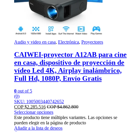
Audio y video en casa
,
Electrónica
,
Proyectores
CAIWEI-proyector A12AB para cine
en casa, dispositivo de proyección de
vídeo Led 4K, Airplay inalámbrico,
Full Hd, 1080P, Envío Gratis
0
out of 5
(0)
SKU: 1005003440742652
COP $
2.285.516
COP $
4.862.800
Seleccionar opciones
Este producto tiene múltiples variantes. Las opciones se
pueden elegir en la página de producto
Añadir a la lista de deseos