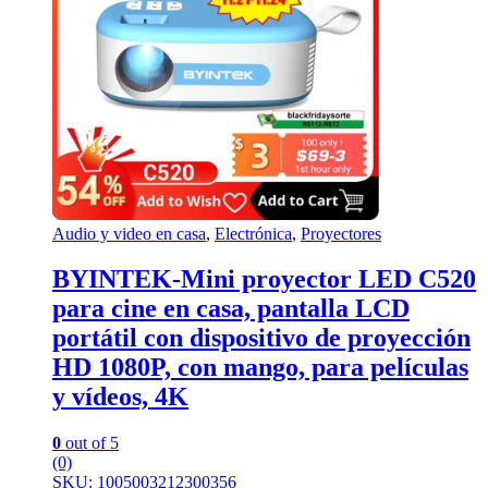
Audio y video en casa
,
Electrónica
,
Proyectores
BYINTEK-Mini proyector LED C520
para cine en casa, pantalla LCD
portátil con dispositivo de proyección
HD 1080P, con mango, para películas
y vídeos, 4K
0
out of 5
(0)
SKU: 1005003212300356