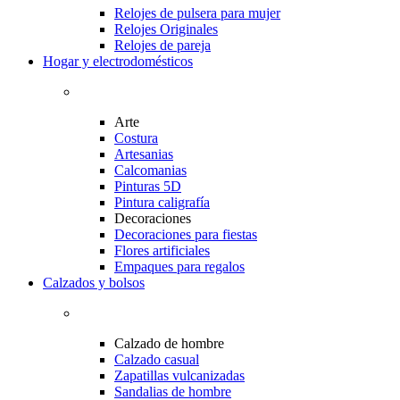
Relojes de pulsera para mujer
Relojes Originales
Relojes de pareja
Hogar y electrodomésticos
Arte
Costura
Artesanias
Calcomanias
Pinturas 5D
Pintura caligrafía
Decoraciones
Decoraciones para fiestas
Flores artificiales
Empaques para regalos
Calzados y bolsos
Calzado de hombre
Calzado casual
Zapatillas vulcanizadas
Sandalias de hombre