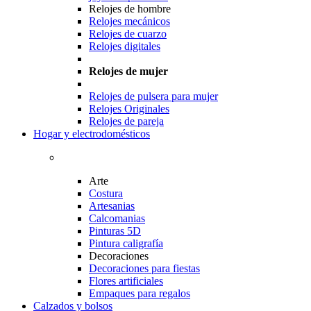
Relojes de hombre
Relojes mecánicos
Relojes de cuarzo
Relojes digitales
Relojes de mujer
Relojes de pulsera para mujer
Relojes Originales
Relojes de pareja
Hogar y electrodomésticos
Arte
Costura
Artesanias
Calcomanias
Pinturas 5D
Pintura caligrafía
Decoraciones
Decoraciones para fiestas
Flores artificiales
Empaques para regalos
Calzados y bolsos