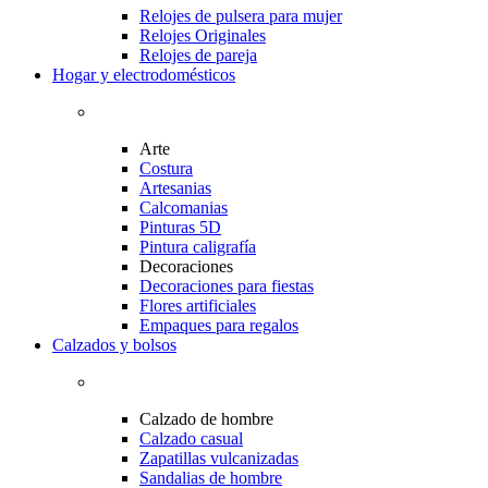
Relojes de pulsera para mujer
Relojes Originales
Relojes de pareja
Hogar y electrodomésticos
Arte
Costura
Artesanias
Calcomanias
Pinturas 5D
Pintura caligrafía
Decoraciones
Decoraciones para fiestas
Flores artificiales
Empaques para regalos
Calzados y bolsos
Calzado de hombre
Calzado casual
Zapatillas vulcanizadas
Sandalias de hombre