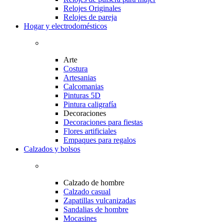
Relojes Originales
Relojes de pareja
Hogar y electrodomésticos
Arte
Costura
Artesanias
Calcomanias
Pinturas 5D
Pintura caligrafía
Decoraciones
Decoraciones para fiestas
Flores artificiales
Empaques para regalos
Calzados y bolsos
Calzado de hombre
Calzado casual
Zapatillas vulcanizadas
Sandalias de hombre
Mocasines