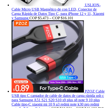
USLION-
Cable Micro USB Magnético de con LED, Conector de
Carga Rápida de Datos Tipo C, para iPhone 12 y 11, Xiaomi
y Samsung
COP $
5.473
–
COP $
16.101
PZOZ Cable
USB tipo C cargador de cable de datos de carga rápida usb c
para Samsung A51 S21 S20 S10 s9 plus s8 note 9 10 plus
Cable tipo-C xiaomi mi 10 9 a3 redmi note k30 pro redmi