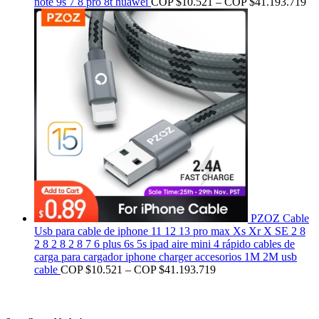
note 9s 7 8 pro 8t huawei
COP $
10.521
–
COP $
41.193.719
PZOZ Cable
Usb para cable de iphone 11 12 13 pro max Xs Xr X SE 2 8
2 8 2 8 2 8 7 6 plus 6s 5s ipad aire mini 4 rápido cables de
carga para cargador iphone charger accesorios 1M 2M usb
cable
COP $
10.521
–
COP $
41.193.719