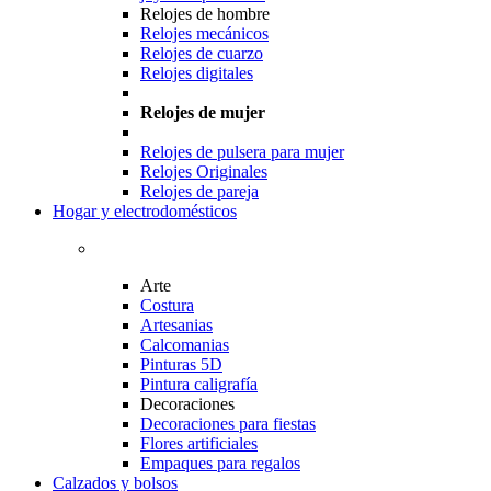
Relojes de hombre
Relojes mecánicos
Relojes de cuarzo
Relojes digitales
Relojes de mujer
Relojes de pulsera para mujer
Relojes Originales
Relojes de pareja
Hogar y electrodomésticos
Arte
Costura
Artesanias
Calcomanias
Pinturas 5D
Pintura caligrafía
Decoraciones
Decoraciones para fiestas
Flores artificiales
Empaques para regalos
Calzados y bolsos