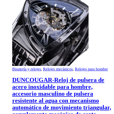
Bisutería y relojes
,
Relojes mecánicos
,
Relojes para hombre
DUNCOUGAR-Reloj de pulsera de
acero inoxidable para hombre,
accesorio masculino de pulsera
resistente al agua con mecanismo
automático de movimiento triangular,