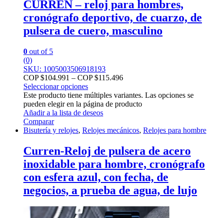
CURREN – reloj para hombres,
cronógrafo deportivo, de cuarzo, de
pulsera de cuero, masculino
0
out of 5
(0)
SKU: 1005003506918193
COP $
104.991
–
COP $
115.496
Seleccionar opciones
Este producto tiene múltiples variantes. Las opciones se
pueden elegir en la página de producto
Añadir a la lista de deseos
Comparar
Bisutería y relojes
,
Relojes mecánicos
,
Relojes para hombre
Curren-Reloj de pulsera de acero
inoxidable para hombre, cronógrafo
con esfera azul, con fecha, de
negocios, a prueba de agua, de lujo