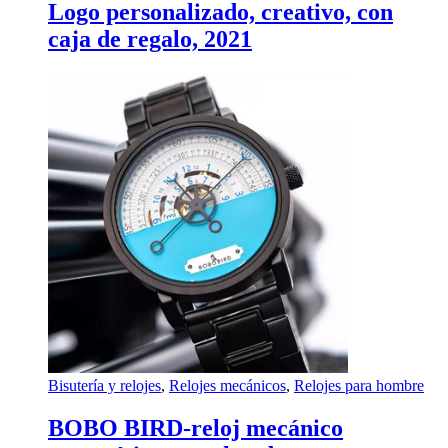
Logo personalizado, creativo, con
caja de regalo, 2021
Bisutería y relojes
,
Relojes mecánicos
,
Relojes para hombre
BOBO BIRD-reloj mecánico