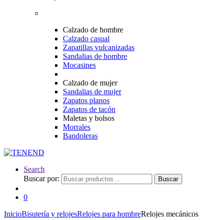
Calzado de hombre
Calzado casual
Zapatillas vulcanizadas
Sandalias de hombre
Mocasines
Calzado de mujer
Sandalias de mujer
Zapatos planos
Zapatos de tacón
Maletas y bolsos
Morrales
Bandoleras
Search
Buscar por:
Buscar
0
Inicio
Bisutería y relojes
Relojes para hombre
Relojes mecánicos