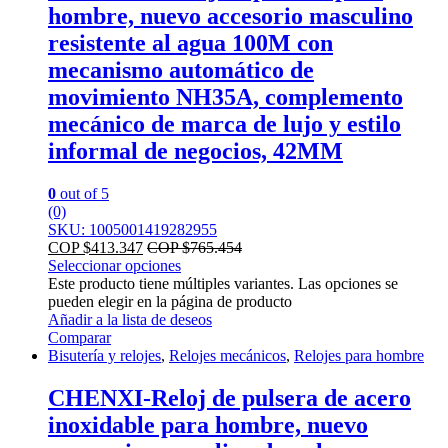
hombre, nuevo accesorio masculino
resistente al agua 100M con
mecanismo automático de
movimiento NH35A, complemento
mecánico de marca de lujo y estilo
informal de negocios, 42MM
0
out of 5
(0)
SKU: 1005001419282955
COP $
413.347
COP $
765.454
Seleccionar opciones
Este producto tiene múltiples variantes. Las opciones se
pueden elegir en la página de producto
Añadir a la lista de deseos
Comparar
Bisutería y relojes
,
Relojes mecánicos
,
Relojes para hombre
CHENXI-Reloj de pulsera de acero
inoxidable para hombre, nuevo