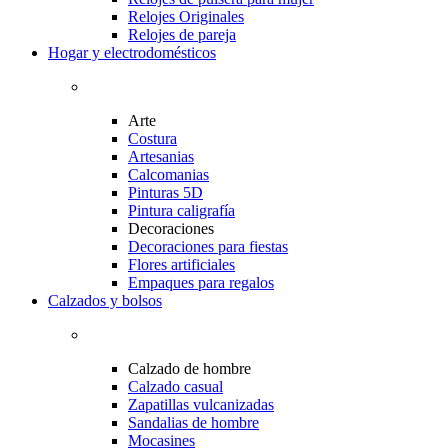
Relojes Originales
Relojes de pareja
Hogar y electrodomésticos
Arte
Costura
Artesanias
Calcomanias
Pinturas 5D
Pintura caligrafía
Decoraciones
Decoraciones para fiestas
Flores artificiales
Empaques para regalos
Calzados y bolsos
Calzado de hombre
Calzado casual
Zapatillas vulcanizadas
Sandalias de hombre
Mocasines