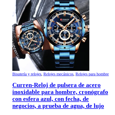
Bisutería y relojes
,
Relojes mecánicos
,
Relojes para hombre
Curren-Reloj de pulsera de acero
inoxidable para hombre, cronógrafo
con esfera azul, con fecha, de
negocios, a prueba de agua, de lujo