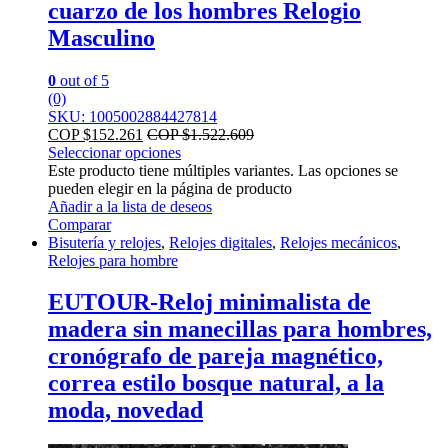
cuarzo de los hombres Relogio
Masculino
0
out of 5
(0)
SKU: 1005002884427814
COP $
152.261
COP $
1.522.609
Seleccionar opciones
Este producto tiene múltiples variantes. Las opciones se
pueden elegir en la página de producto
Añadir a la lista de deseos
Comparar
Bisutería y relojes
,
Relojes digitales
,
Relojes mecánicos
,
Relojes para hombre
EUTOUR-Reloj minimalista de
madera sin manecillas para hombres,
cronógrafo de pareja magnético,
correa estilo bosque natural, a la
moda, novedad