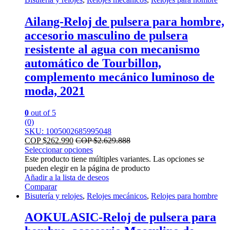
Ailang-Reloj de pulsera para hombre,
accesorio masculino de pulsera
resistente al agua con mecanismo
automático de Tourbillon,
complemento mecánico luminoso de
moda, 2021
0
out of 5
(0)
SKU: 1005002685995048
COP $
262.990
COP $
2.629.888
Seleccionar opciones
Este producto tiene múltiples variantes. Las opciones se
pueden elegir en la página de producto
Añadir a la lista de deseos
Comparar
Bisutería y relojes
,
Relojes mecánicos
,
Relojes para hombre
AOKULASIC-Reloj de pulsera para