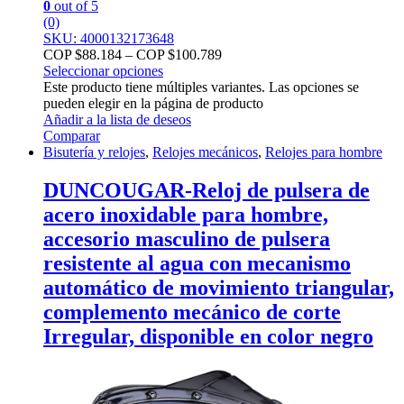
0
out of 5
(0)
SKU: 4000132173648
COP $
88.184
–
COP $
100.789
Seleccionar opciones
Este producto tiene múltiples variantes. Las opciones se
pueden elegir en la página de producto
Añadir a la lista de deseos
Comparar
Bisutería y relojes
,
Relojes mecánicos
,
Relojes para hombre
DUNCOUGAR-Reloj de pulsera de
acero inoxidable para hombre,
accesorio masculino de pulsera
resistente al agua con mecanismo
automático de movimiento triangular,
complemento mecánico de corte
Irregular, disponible en color negro