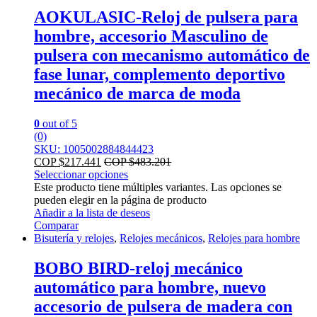
AOKULASIC-Reloj de pulsera para
hombre, accesorio Masculino de
pulsera con mecanismo automático de
fase lunar, complemento deportivo
mecánico de marca de moda
0
out of 5
(0)
SKU: 1005002884844423
COP $
217.441
COP $
483.201
Seleccionar opciones
Este producto tiene múltiples variantes. Las opciones se
pueden elegir en la página de producto
Añadir a la lista de deseos
Comparar
Bisutería y relojes
,
Relojes mecánicos
,
Relojes para hombre
BOBO BIRD-reloj mecánico
automático para hombre, nuevo
accesorio de pulsera de madera con