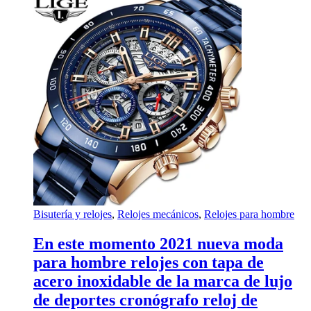
Bisutería y relojes
,
Relojes mecánicos
,
Relojes para hombre
En este momento 2021 nueva moda
para hombre relojes con tapa de
acero inoxidable de la marca de lujo
de deportes cronógrafo reloj de