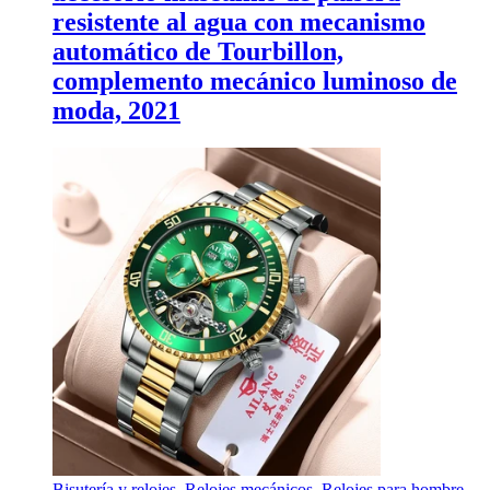
resistente al agua con mecanismo
automático de Tourbillon,
complemento mecánico luminoso de
moda, 2021
Bisutería y relojes
,
Relojes mecánicos
,
Relojes para hombre