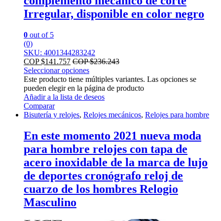
complemento mecánico de corte
Irregular, disponible en color negro
0
out of 5
(0)
SKU: 4001344283242
COP $
141.757
COP $
236.243
Seleccionar opciones
Este producto tiene múltiples variantes. Las opciones se
pueden elegir en la página de producto
Añadir a la lista de deseos
Comparar
Bisutería y relojes
,
Relojes mecánicos
,
Relojes para hombre
En este momento 2021 nueva moda
para hombre relojes con tapa de
acero inoxidable de la marca de lujo
de deportes cronógrafo reloj de
cuarzo de los hombres Relogio
Masculino