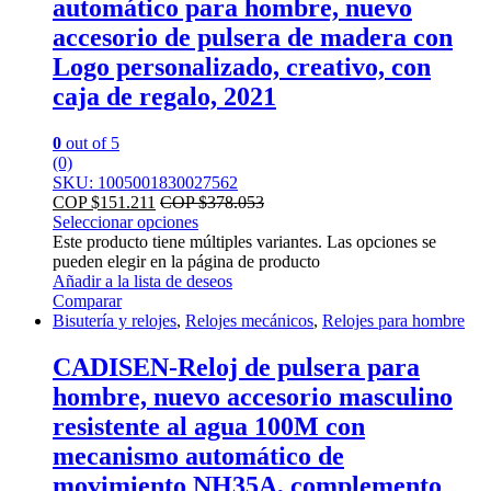
automático para hombre, nuevo
accesorio de pulsera de madera con
Logo personalizado, creativo, con
caja de regalo, 2021
0
out of 5
(0)
SKU: 1005001830027562
COP $
151.211
COP $
378.053
Seleccionar opciones
Este producto tiene múltiples variantes. Las opciones se
pueden elegir en la página de producto
Añadir a la lista de deseos
Comparar
Bisutería y relojes
,
Relojes mecánicos
,
Relojes para hombre
CADISEN-Reloj de pulsera para
hombre, nuevo accesorio masculino
resistente al agua 100M con
mecanismo automático de
movimiento NH35A, complemento