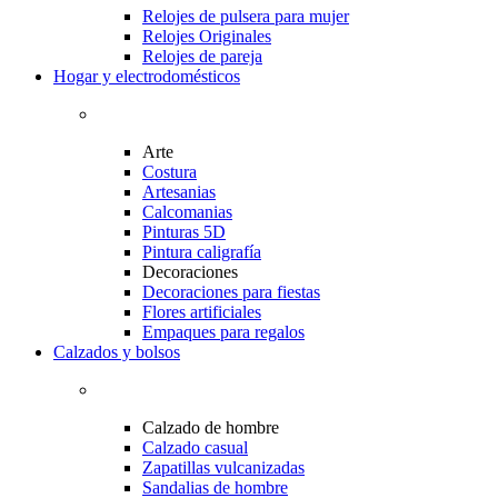
Relojes de pulsera para mujer
Relojes Originales
Relojes de pareja
Hogar y electrodomésticos
Arte
Costura
Artesanias
Calcomanias
Pinturas 5D
Pintura caligrafía
Decoraciones
Decoraciones para fiestas
Flores artificiales
Empaques para regalos
Calzados y bolsos
Calzado de hombre
Calzado casual
Zapatillas vulcanizadas
Sandalias de hombre