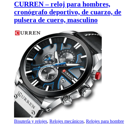
CURREN – reloj para hombres,
cronógrafo deportivo, de cuarzo, de
pulsera de cuero, masculino
Bisutería y relojes
,
Relojes mecánicos
,
Relojes para hombre