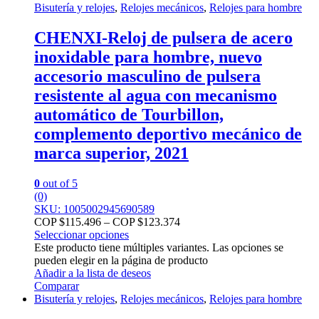
Bisutería y relojes
,
Relojes mecánicos
,
Relojes para hombre
CHENXI-Reloj de pulsera de acero
inoxidable para hombre, nuevo
accesorio masculino de pulsera
resistente al agua con mecanismo
automático de Tourbillon,
complemento deportivo mecánico de
marca superior, 2021
0
out of 5
(0)
SKU: 1005002945690589
COP $
115.496
–
COP $
123.374
Seleccionar opciones
Este producto tiene múltiples variantes. Las opciones se
pueden elegir en la página de producto
Añadir a la lista de deseos
Comparar
Bisutería y relojes
,
Relojes mecánicos
,
Relojes para hombre