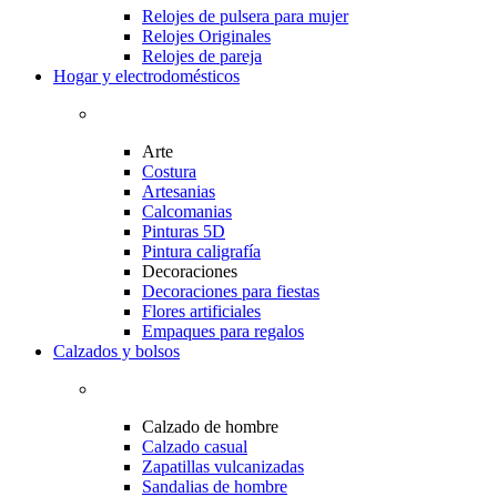
Relojes de pulsera para mujer
Relojes Originales
Relojes de pareja
Hogar y electrodomésticos
Arte
Costura
Artesanias
Calcomanias
Pinturas 5D
Pintura caligrafía
Decoraciones
Decoraciones para fiestas
Flores artificiales
Empaques para regalos
Calzados y bolsos
Calzado de hombre
Calzado casual
Zapatillas vulcanizadas
Sandalias de hombre