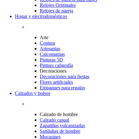
Relojes Originales
Relojes de pareja
Hogar y electrodomésticos
Arte
Costura
Artesanias
Calcomanias
Pinturas 5D
Pintura caligrafía
Decoraciones
Decoraciones para fiestas
Flores artificiales
Empaques para regalos
Calzados y bolsos
Calzado de hombre
Calzado casual
Zapatillas vulcanizadas
Sandalias de hombre
Mocasines