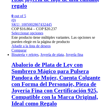
regalo
0
out of 5
(0)
SKU: 1005002867432445
COP $
16.864
–
COP $
20.237
Seleccionar opciones
Este producto tiene múltiples variantes. Las opciones se
pueden elegir en la página de producto
Añadir a la lista de deseos
Comparar
Bisutería y relojes
,
Joyería de plata
,
Joyería fina
Abalorio de Plata de Ley con
Sombrero Mágico para Pulsera
Pandora de Mujer, Cuenta Colgante
con Forma del Personaje, Pieza de
Joyería Fina con Certificación 925,
Compatible con la Marca Original,
Ideal como Regalo