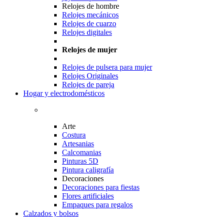
Relojes de hombre
Relojes mecánicos
Relojes de cuarzo
Relojes digitales
Relojes de mujer
Relojes de pulsera para mujer
Relojes Originales
Relojes de pareja
Hogar y electrodomésticos
Arte
Costura
Artesanias
Calcomanias
Pinturas 5D
Pintura caligrafía
Decoraciones
Decoraciones para fiestas
Flores artificiales
Empaques para regalos
Calzados y bolsos