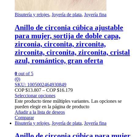
Bisutería y relojes
,
Joyería de plata
,
Joyería fina
Anillo de circonia cúbica ajustable
para mujer, sortija de doble capa,
zirconia, circonita, zirconita,
zirconita, circonita, zirconita, cristal
azul, romántico, gran oferta
0
out of 5
(0)
SKU: 1005002464930849
COP $
13.807
–
COP $
16.179
Seleccionar opciones
Este producto tiene múltiples variantes. Las opciones se
pueden elegir en la página de producto
Añadir a la lista de deseos
Comparar
Bisutería y relojes
,
Joyería de plata
,
Joyería fina
Anillo de circonia cúbica para mujer,