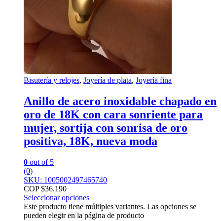
Bisutería y relojes
,
Joyería de plata
,
Joyería fina
Anillo de acero inoxidable chapado en
oro de 18K con cara sonriente para
mujer, sortija con sonrisa de oro
positiva, 18K, nueva moda
0
out of 5
(0)
SKU: 1005002497465740
COP $
36.190
Seleccionar opciones
Este producto tiene múltiples variantes. Las opciones se
pueden elegir en la página de producto