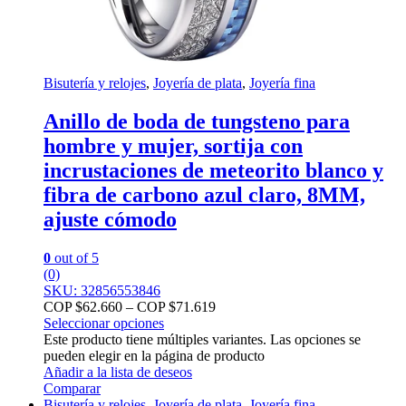
Bisutería y relojes
,
Joyería de plata
,
Joyería fina
Anillo de boda de tungsteno para
hombre y mujer, sortija con
incrustaciones de meteorito blanco y
fibra de carbono azul claro, 8MM,
ajuste cómodo
0
out of 5
(0)
SKU: 32856553846
COP $
62.660
–
COP $
71.619
Seleccionar opciones
Este producto tiene múltiples variantes. Las opciones se
pueden elegir en la página de producto
Añadir a la lista de deseos
Comparar
Bisutería y relojes
,
Joyería de plata
,
Joyería fina