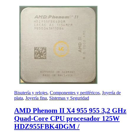
Bisutería y relojes
,
Componentes y periféricos
,
Joyería de
plata
,
Joyería fina
,
Sistemas y Seguridad
AMD Phenom II X4 955 955 3,2 GHz
Quad-Core CPU procesador 125W
HDZ955FBK4DGM /