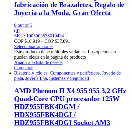
fabricación de Brazaletes, Regalo de
Joyería a la Moda, Gran Oferta
0
out of 5
(0)
SKU: 1005003536010434
COP $
18.919
–
COP $
37.891
Seleccionar opciones
Este producto tiene múltiples variantes. Las opciones se
pueden elegir en la página de producto
Añadir a la lista de deseos
Comparar
Bisutería y relojes
,
Componentes y periféricos
,
Joyería de
plata
,
Joyería fina
,
Sistemas y Seguridad
AMD Phenom II X4 955 955 3,2 GHz
Quad-Core CPU procesador 125W
HDZ955FBK4DGM /
HDX955FBK4DGI /
HDZ955FBK4DGI Socket AM3