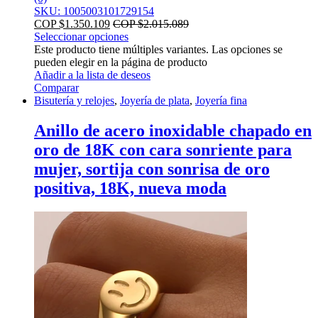
SKU: 1005003101729154
COP $
1.350.109
COP $
2.015.089
Seleccionar opciones
Este producto tiene múltiples variantes. Las opciones se
pueden elegir en la página de producto
Añadir a la lista de deseos
Comparar
Bisutería y relojes
,
Joyería de plata
,
Joyería fina
Anillo de acero inoxidable chapado en
oro de 18K con cara sonriente para
mujer, sortija con sonrisa de oro
positiva, 18K, nueva moda