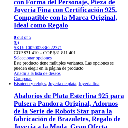
con Forma del Personaje, Pieza de
Joyería Fina con Certificación 925,
Compatible con la Marca Original,
Ideal como Regalo
0
out of 5
(0)
SKU: 1005002836222371
COP $
31.410
–
COP $
81.811.401
Seleccionar opciones
Este producto tiene múltiples variantes. Las opciones se
pueden elegir en la página de producto
Añadir a la lista de deseos
Comparar
Bisutería y relojes
,
Joyería de plata
,
Joyería fina
Abalorios de Plata Esterlina 925 para
Pulsera Pandora Original, Adornos
de la Serie de Robots Star para la
fabricación de Brazaletes, Regalo de
Joyería a la Moda, Gran Oferta