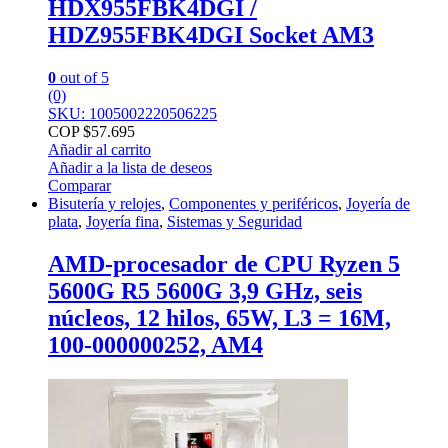
HDX955FBK4DGI /
HDZ955FBK4DGI Socket AM3
0
out of 5
(0)
SKU: 1005002220506225
COP $
57.695
Añadir al carrito
Añadir a la lista de deseos
Comparar
Bisutería y relojes
,
Componentes y periféricos
,
Joyería de
plata
,
Joyería fina
,
Sistemas y Seguridad
AMD-procesador de CPU Ryzen 5
5600G R5 5600G 3,9 GHz, seis
núcleos, 12 hilos, 65W, L3 = 16M,
100-000000252, AM4