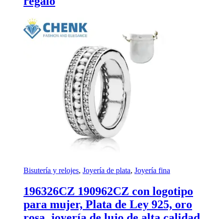
regalo
Bisutería y relojes
,
Joyería de plata
,
Joyería fina
196326CZ 190962CZ con logotipo
para mujer, Plata de Ley 925, oro
rosa, joyería de lujo de alta calidad,