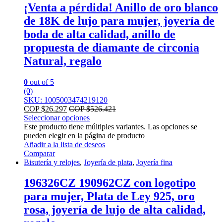
¡Venta a pérdida! Anillo de oro blanco
de 18K de lujo para mujer, joyería de
boda de alta calidad, anillo de
propuesta de diamante de circonia
Natural, regalo
0
out of 5
(0)
SKU: 1005003474219120
COP $
26.297
COP $
526.421
Seleccionar opciones
Este producto tiene múltiples variantes. Las opciones se
pueden elegir en la página de producto
Añadir a la lista de deseos
Comparar
Bisutería y relojes
,
Joyería de plata
,
Joyería fina
196326CZ 190962CZ con logotipo
para mujer, Plata de Ley 925, oro
rosa, joyería de lujo de alta calidad,