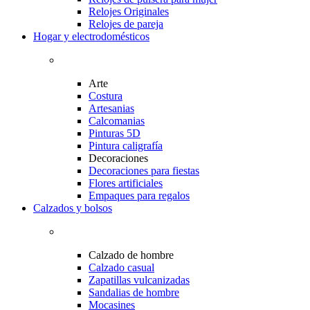
Relojes Originales
Relojes de pareja
Hogar y electrodomésticos
Arte
Costura
Artesanias
Calcomanias
Pinturas 5D
Pintura caligrafía
Decoraciones
Decoraciones para fiestas
Flores artificiales
Empaques para regalos
Calzados y bolsos
Calzado de hombre
Calzado casual
Zapatillas vulcanizadas
Sandalias de hombre
Mocasines