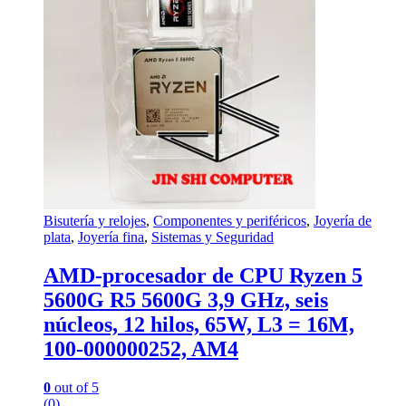
Bisutería y relojes
,
Componentes y periféricos
,
Joyería de
plata
,
Joyería fina
,
Sistemas y Seguridad
AMD-procesador de CPU Ryzen 5
5600G R5 5600G 3,9 GHz, seis
núcleos, 12 hilos, 65W, L3 = 16M,
100-000000252, AM4
0
out of 5
(0)