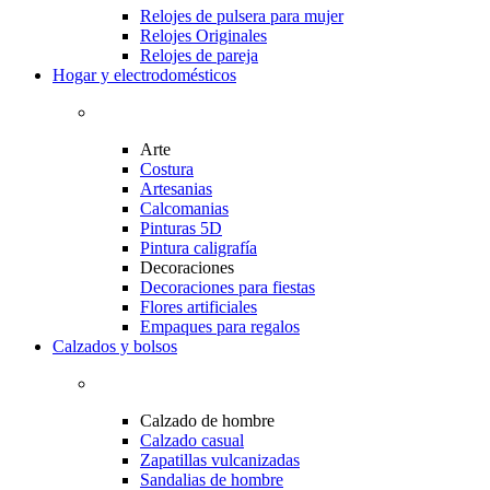
Relojes de pulsera para mujer
Relojes Originales
Relojes de pareja
Hogar y electrodomésticos
Arte
Costura
Artesanias
Calcomanias
Pinturas 5D
Pintura caligrafía
Decoraciones
Decoraciones para fiestas
Flores artificiales
Empaques para regalos
Calzados y bolsos
Calzado de hombre
Calzado casual
Zapatillas vulcanizadas
Sandalias de hombre