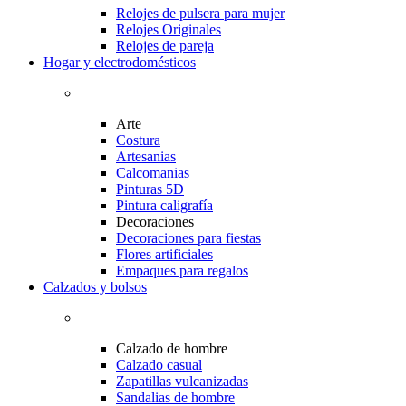
Relojes de pulsera para mujer
Relojes Originales
Relojes de pareja
Hogar y electrodomésticos
Arte
Costura
Artesanias
Calcomanias
Pinturas 5D
Pintura caligrafía
Decoraciones
Decoraciones para fiestas
Flores artificiales
Empaques para regalos
Calzados y bolsos
Calzado de hombre
Calzado casual
Zapatillas vulcanizadas
Sandalias de hombre