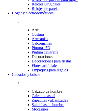
Relojes Originales
Relojes de pareja
Hogar y electrodomésticos
Arte
Costura
Artesanias
Calcomanias
Pinturas 5D
Pintura caligrafía
Decoraciones
Decoraciones para fiestas
Flores artificiales
Empaques para regalos
Calzados y bolsos
Calzado de hombre
Calzado casual
Zapatillas vulcanizadas
Sandalias de hombre
Mocasines