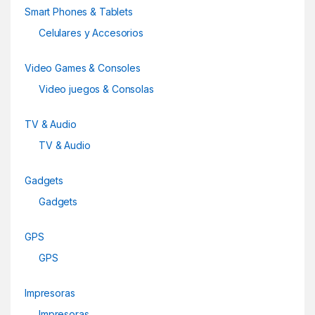
a
Smart Phones & Tablets
r
Celulares y Accesorios
o
Video Games & Consoles
u
Video juegos & Consolas
s
TV & Audio
e
TV & Audio
l
Gadgets
Gadgets
GPS
GPS
Impresoras
Impresoras