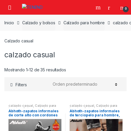
Skip
Skip
0
to
to
navigation
content
Inicio
Calzado y bolsos
Calzado para hombre
calzado 
Calzado casual
calzado casual
Mostrando 1–12 de 35 resultados
Filters
calzado casual
,
Calzado para
calzado casual
,
Calzado para
hombre
,
Calzado y bolsos
hombre
,
Calzado y bolsos
Abhoth-zapatos informales
Abhoth-zapatos informales
de corte alto con cordones
de terciopelo para hombre,
para hombre, zapatillas
zapatillas cómodas
cómodas para caminar, de
resistentes al desgaste, con
felpa, antideslizantes,
cordones, antideslizantes,