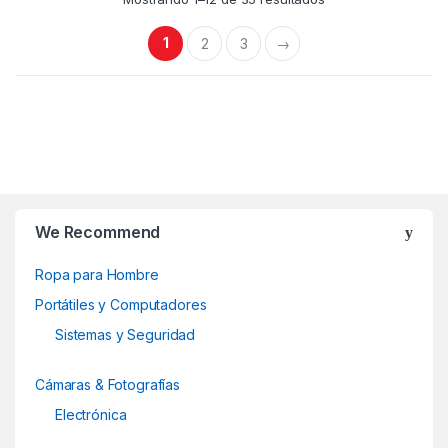
variantes.
variantes.
Las
Las
1
2
3
→
opciones
opciones
se
se
pueden
pueden
elegir
elegir
en
en
B
la
la
página
página
r
de
de
We Recommend
producto
producto
a
Ropa para Hombre
n
Portátiles y Computadores
d
Sistemas y Seguridad
s
Cámaras & Fotografías
C
Electrónica