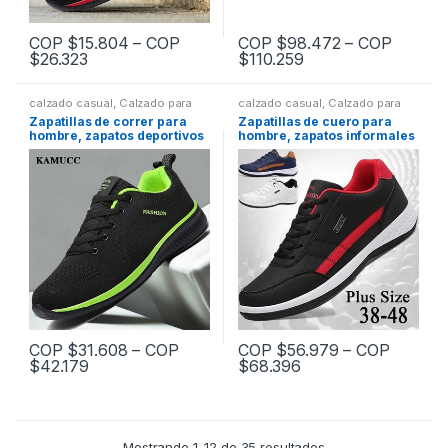
la
la
página
página
COP $
15.804
–
COP
COP $
98.472
–
COP
de
de
$
26.323
$
110.259
Este
Este
producto
producto
producto
producto
calzado casual
,
Calzado para
calzado casual
,
Calzado para
tiene
tiene
hombre
,
Calzado y bolsos
hombre
,
Calzado y bolsos
Zapatillas de correr para
Zapatillas de cuero para
múltiples
múltiples
hombre, zapatos deportivos
hombre, zapatos informales
cómodos para caminar,
de tendencia, italianos,
variantes.
variantes.
ligeros, transpirables,
transpirables,
Las
Las
tendencia, 2021
antideslizantes,
vulcanizados
opciones
opciones
se
se
pueden
pueden
elegir
elegir
en
en
la
la
página
página
COP $
31.608
–
COP
COP $
56.979
–
COP
de
de
$
42.179
$
68.396
Este
Este
producto
producto
producto
producto
tiene
tiene
múltiples
múltiples
Mostrando 1–12 de 35 resultados