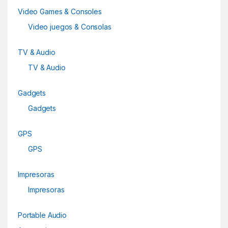
o
Video Games & Consoles
u
Video juegos & Consolas
s
TV & Audio
e
TV & Audio
l
Gadgets
Gadgets
GPS
GPS
Impresoras
Impresoras
Portable Audio