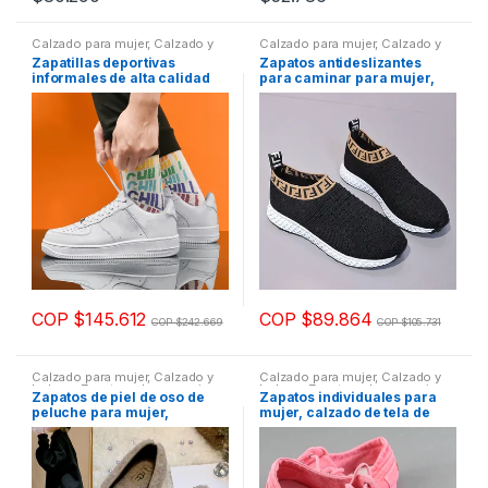
producto
producto
producto
producto
Calzado para mujer
,
Calzado y
Calzado para mujer
,
Calzado y
tiene
tiene
bolsos
,
Zapatos planos mujer
bolsos
,
Zapatos planos mujer
Zapatillas deportivas
Zapatos antideslizantes
múltiples
múltiples
informales de alta calidad
para caminar para mujer,
para hombre y mujer,
zapatillas de deporte
variantes.
variantes.
zapatos para correr al aire
transpirables de malla ligera
Las
Las
libre, cómodos y
transpirables, a la moda,
opciones
opciones
novedad de 2021
se
se
pueden
pueden
elegir
elegir
en
en
la
la
página
página
COP $
145.612
COP $
89.864
de
de
COP $
242.669
COP $
105.731
Este
Este
producto
producto
producto
producto
Calzado para mujer
,
Calzado y
Calzado para mujer
,
Calzado y
tiene
tiene
bolsos
,
Zapatos planos mujer
bolsos
,
Zapatos planos mujer
Zapatos de piel de oso de
Zapatos individuales para
múltiples
múltiples
peluche para mujer,
mujer, calzado de tela de
pezuñas planas de pelo de
Beijing viejo, zapatos de lona
variantes.
variantes.
cordero de un pedal,
vaquera, plantilla bordada a
Las
Las
zapatos de algodón para
mano pura, novedad de
mantener el calor, otoño e
verano
opciones
opciones