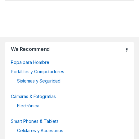
opciones
opciones
se
se
pueden
pueden
elegir
elegir
B
en
en
la
la
r
We Recommend
página
página
a
de
de
Ropa para Hombre
producto
producto
n
Portátiles y Computadores
d
Sistemas y Seguridad
s
Cámaras & Fotografías
C
Electrónica
a
Smart Phones & Tablets
r
Celulares y Accesorios