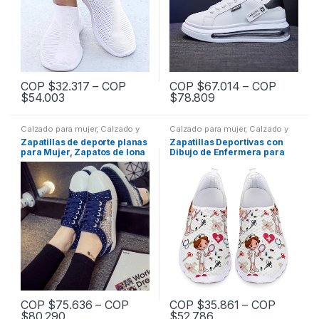
COP $
32.317
–
COP
COP $
67.014
–
COP
$
54.003
$
78.809
Este
Este
producto
producto
Calzado para mujer
,
Calzado y
Calzado para mujer
,
Calzado y
tiene
tiene
bolsos
,
Zapatos planos mujer
bolsos
,
Zapatos planos mujer
Zapatillas de deporte planas
Zapatillas Deportivas con
múltiples
múltiples
para Mujer, Zapatos de lona
Dibujo de Enfermera para
para primavera y otoño, de
Mujer, Zapatos de Malla
variantes.
variantes.
malla vaquera,
Ligeras con Tacones Planos
Las
Las
transpirables, talla 34-40,
y Formas Transpirables de
Y28
Doctor, Verano, Novedad
opciones
opciones
se
se
pueden
pueden
elegir
elegir
en
en
la
la
página
página
COP $
75.636
–
COP
COP $
35.861
–
COP
de
de
$
80.290
$
52.786
Este
Este