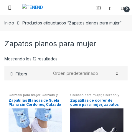
Skip
Skip
0
to
to
navigation
content
Inicio
Productos etiquetados “Zapatos planos para mujer”
Zapatos planos para mujer
Mostrando los 12 resultados
Filters
Calzado para mujer
,
Calzado y
Calzado para mujer
,
Calzado y
bolsos
,
Zapatos planos mujer
bolsos
,
Zapatos planos mujer
Zapatillas Blancas de Suela
Zapatillas de correr de
Plana sin Cordones, Calzado
cuero para mujer, zapatos
Ligero Informal, de Diseño
con amortiguación de aire,
Estilo Basket, Ideal para
informales, antideslizantes,
Verano y Otoño, para Mujer
para caminar, 2021