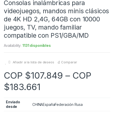
Consolas inalámbricas para
videojuegos, mandos minis clásicos
de 4K HD 2,4G, 64GB con 10000
juegos, TV, mando familiar
compatible con PS1/GBA/MD
Availability:
1131 disponibles
Añadir a la lista de deseos
Comparar
COP $
107.849
–
COP
$
183.661
Enviado
CHINA
España
Federación Rusa
desde