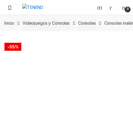
Skip
Skip
0
to
to
navigation
content
Inicio
Videojuegos y Consolas
Consolas
Consolas inalá
-
55%