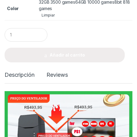
32GB 3500 games
64GB 10000 games
8bit 818
Color
games
Limpiar
Q
u
a
n
t
Añadir al carrito
i
t
y
Descripción
Reviews