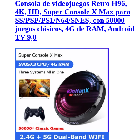
Consola de videojuegos Retro H96,
4K, HD, Super Console X Max para
SS/PSP/PS1/N64/SNES, con 50000
juegos clásicos, 4G de RAM, Android
TV 9,0