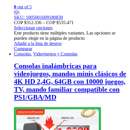
0
out of 5
(0)
SKU: 1005001609180830
COP $
312.336
–
COP $
535.471
Seleccionar opciones
Este producto tiene múltiples variantes. Las opciones se
pueden elegir en la página de producto
Añadir a la lista de deseos
Comparar
Consolas
,
Videojuegos y Consolas
Consolas inalámbricas para
videojuegos, mandos minis clásicos de
4K HD 2,4G, 64GB con 10000 juegos,
TV, mando familiar compatible con
PS1/GBA/MD