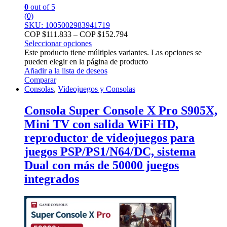
0
out of 5
(0)
SKU: 1005002983941719
COP $
111.833
–
COP $
152.794
Seleccionar opciones
Este producto tiene múltiples variantes. Las opciones se
pueden elegir en la página de producto
Añadir a la lista de deseos
Comparar
Consolas
,
Videojuegos y Consolas
Consola Super Console X Pro S905X,
Mini TV con salida WiFi HD,
reproductor de videojuegos para
juegos PSP/PS1/N64/DC, sistema
Dual con más de 50000 juegos
integrados