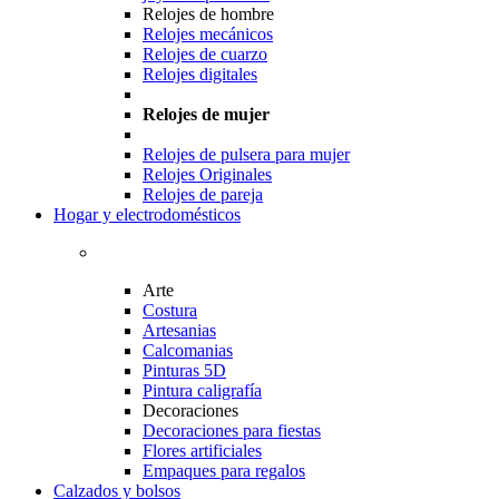
Relojes de hombre
Relojes mecánicos
Relojes de cuarzo
Relojes digitales
Relojes de mujer
Relojes de pulsera para mujer
Relojes Originales
Relojes de pareja
Hogar y electrodomésticos
Arte
Costura
Artesanias
Calcomanias
Pinturas 5D
Pintura caligrafía
Decoraciones
Decoraciones para fiestas
Flores artificiales
Empaques para regalos
Calzados y bolsos