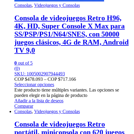
Consolas
,
Videojuegos y Consolas
Consola de videojuegos Retro H96,
4K, HD, Super Console X Max para
SS/PSP/PS1/N64/SNES, con 50000
juegos clásicos, 4G de RAM, Android
TV 9,0
0
out of 5
(0)
SKU: 1005002907944493
COP $
478.093
–
COP $
717.166
Seleccionar opciones
Este producto tiene múltiples variantes. Las opciones se
pueden elegir en la página de producto
Añadir a la lista de deseos
Comparar
Consolas
,
Videojuegos y Consolas
Consola de videojuegos Retro
portátil, miniconsola con 620 juegos