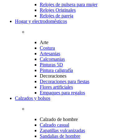
Relojes de pulsera para mujer
Relojes Originales
Relojes de pareja
Hogar y electrodomésticos
Arte
Costura
Artesanias
Calcomanias
Pinturas 5D
Pintura caligrafía
Decoraciones
Decoraciones para fiestas
Flores artificiales
Empaques para regalos
Calzados y bolsos
Calzado de hombre
Calzado casual
Zapatillas vulcanizadas
Sandalias de hombre