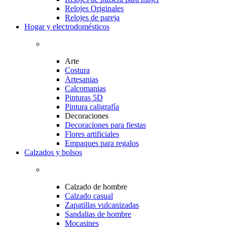
Relojes Originales
Relojes de pareja
Hogar y electrodomésticos
Arte
Costura
Artesanias
Calcomanias
Pinturas 5D
Pintura caligrafía
Decoraciones
Decoraciones para fiestas
Flores artificiales
Empaques para regalos
Calzados y bolsos
Calzado de hombre
Calzado casual
Zapatillas vulcanizadas
Sandalias de hombre
Mocasines