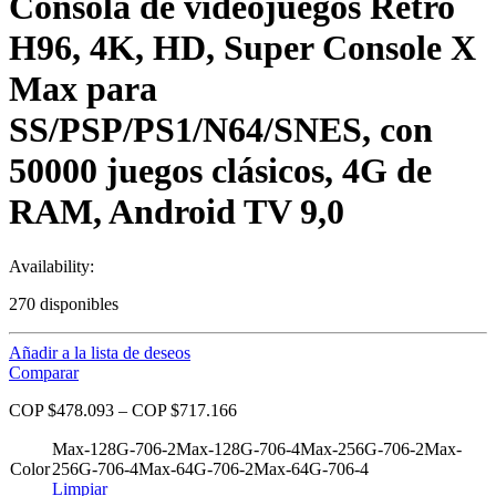
Consola de videojuegos Retro
H96, 4K, HD, Super Console X
Max para
SS/PSP/PS1/N64/SNES, con
50000 juegos clásicos, 4G de
RAM, Android TV 9,0
Availability:
270 disponibles
Añadir a la lista de deseos
Comparar
COP $
478.093
–
COP $
717.166
Max-128G-706-2
Max-128G-706-4
Max-256G-706-2
Max-
Color
256G-706-4
Max-64G-706-2
Max-64G-706-4
Limpiar