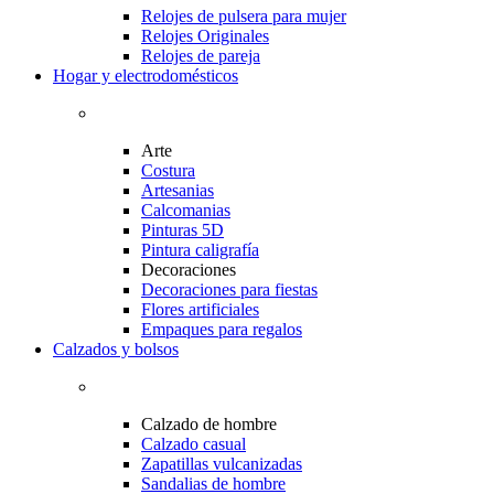
Relojes de pulsera para mujer
Relojes Originales
Relojes de pareja
Hogar y electrodomésticos
Arte
Costura
Artesanias
Calcomanias
Pinturas 5D
Pintura caligrafía
Decoraciones
Decoraciones para fiestas
Flores artificiales
Empaques para regalos
Calzados y bolsos
Calzado de hombre
Calzado casual
Zapatillas vulcanizadas
Sandalias de hombre