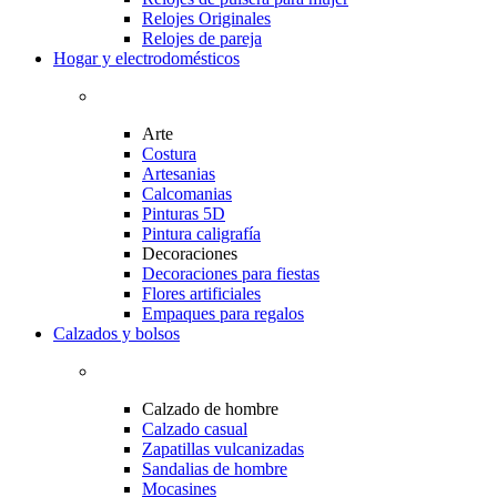
Relojes Originales
Relojes de pareja
Hogar y electrodomésticos
Arte
Costura
Artesanias
Calcomanias
Pinturas 5D
Pintura caligrafía
Decoraciones
Decoraciones para fiestas
Flores artificiales
Empaques para regalos
Calzados y bolsos
Calzado de hombre
Calzado casual
Zapatillas vulcanizadas
Sandalias de hombre
Mocasines