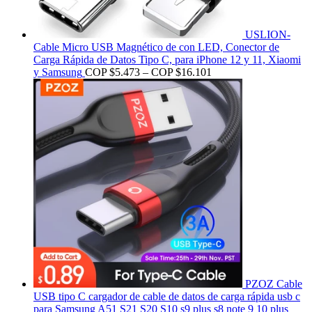
USLION-
Cable Micro USB Magnético de con LED, Conector de
Carga Rápida de Datos Tipo C, para iPhone 12 y 11, Xiaomi
y Samsung
COP $
5.473
–
COP $
16.101
PZOZ Cable
USB tipo C cargador de cable de datos de carga rápida usb c
para Samsung A51 S21 S20 S10 s9 plus s8 note 9 10 plus