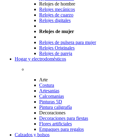
Relojes de hombre
Relojes mecánicos
Relojes de cuarzo
Relojes digitales
Relojes de mujer
Relojes de pulsera para mujer
Relojes Originales
Relojes de pareja
Hogar y electrodomésticos
Arte
Costura
Artesanias
Calcomanias
Pinturas 5D
Pintura caligrafía
Decoraciones
Decoraciones para fiestas
Flores artificiales
Empaques para regalos
Calzados y bolsos