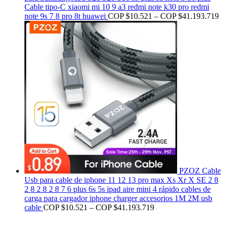
Cable tipo-C xiaomi mi 10 9 a3 redmi note k30 pro redmi
note 9s 7 8 pro 8t huawei
COP $
10.521
–
COP $
41.193.719
PZOZ Cable
Usb para cable de iphone 11 12 13 pro max Xs Xr X SE 2 8
2 8 2 8 2 8 7 6 plus 6s 5s ipad aire mini 4 rápido cables de
carga para cargador iphone charger accesorios 1M 2M usb
cable
COP $
10.521
–
COP $
41.193.719