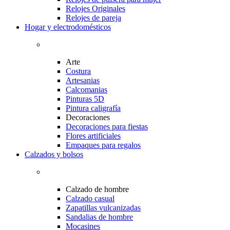
Relojes Originales
Relojes de pareja
Hogar y electrodomésticos
Arte
Costura
Artesanias
Calcomanias
Pinturas 5D
Pintura caligrafía
Decoraciones
Decoraciones para fiestas
Flores artificiales
Empaques para regalos
Calzados y bolsos
Calzado de hombre
Calzado casual
Zapatillas vulcanizadas
Sandalias de hombre
Mocasines