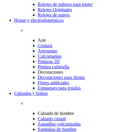
Relojes de pulsera para mujer
Relojes Originales
Relojes de pareja
Hogar y electrodomésticos
Arte
Costura
Artesanias
Calcomanias
Pinturas 5D
Pintura caligrafía
Decoraciones
Decoraciones para fiestas
Flores artificiales
Empaques para regalos
Calzados y bolsos
Calzado de hombre
Calzado casual
Zapatillas vulcanizadas
Sandalias de hombre