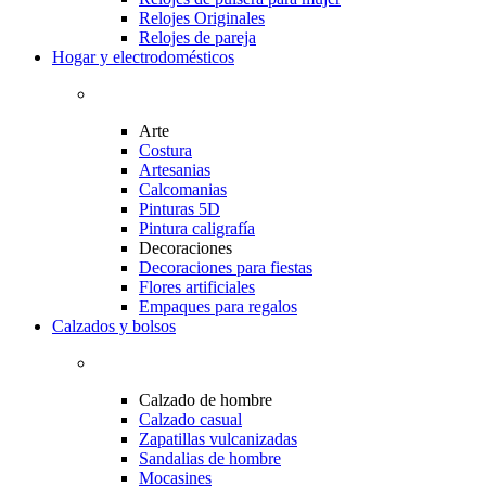
Relojes Originales
Relojes de pareja
Hogar y electrodomésticos
Arte
Costura
Artesanias
Calcomanias
Pinturas 5D
Pintura caligrafía
Decoraciones
Decoraciones para fiestas
Flores artificiales
Empaques para regalos
Calzados y bolsos
Calzado de hombre
Calzado casual
Zapatillas vulcanizadas
Sandalias de hombre
Mocasines