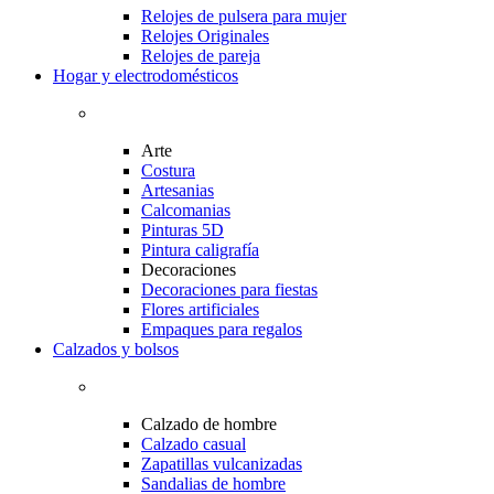
Relojes de pulsera para mujer
Relojes Originales
Relojes de pareja
Hogar y electrodomésticos
Arte
Costura
Artesanias
Calcomanias
Pinturas 5D
Pintura caligrafía
Decoraciones
Decoraciones para fiestas
Flores artificiales
Empaques para regalos
Calzados y bolsos
Calzado de hombre
Calzado casual
Zapatillas vulcanizadas
Sandalias de hombre