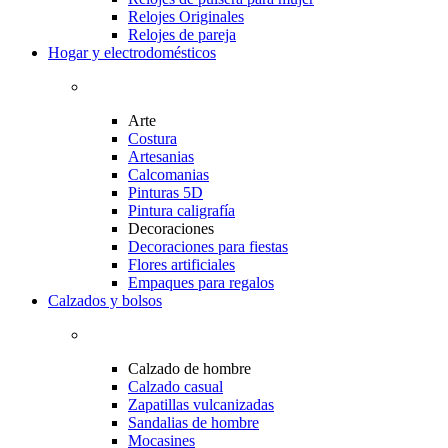
Relojes Originales
Relojes de pareja
Hogar y electrodomésticos
Arte
Costura
Artesanias
Calcomanias
Pinturas 5D
Pintura caligrafía
Decoraciones
Decoraciones para fiestas
Flores artificiales
Empaques para regalos
Calzados y bolsos
Calzado de hombre
Calzado casual
Zapatillas vulcanizadas
Sandalias de hombre
Mocasines