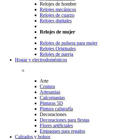
Relojes de hombre
Relojes mecánicos
Relojes de cuarzo
Relojes digitales
Relojes de mujer
Relojes de pulsera para mujer
Relojes Originales
Relojes de pareja
Hogar y electrodomésticos
Arte
Costura
Artesanias
Calcomanias
Pinturas 5D
Pintura caligrafía
Decoraciones
Decoraciones para fiestas
Flores artificiales
Empaques para regalos
Calzados y bolsos