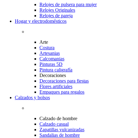
Relojes de pulsera para mujer
Relojes Originales
Relojes de pareja
Hogar y electrodomésticos
Arte
Costura
Artesanias
Calcomanias
Pinturas 5D
Pintura caligrafía
Decoraciones
Decoraciones para fiestas
Flores artificiales
Empaques para regalos
Calzados y bolsos
Calzado de hombre
Calzado casual
Zapatillas vulcanizadas
Sandalias de hombre