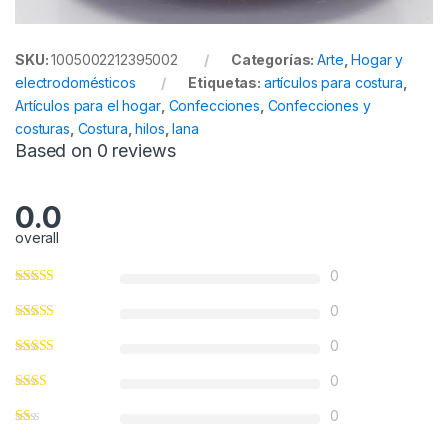
SKU:
1005002212395002
Categorías:
Arte
,
Hogar y
electrodomésticos
Etiquetas:
artículos para costura
,
Artículos para el hogar
,
Confecciones
,
Confecciones y
costuras
,
Costura
,
hilos
,
lana
Based on 0 reviews
0.0
overall
0
0
0
0
0