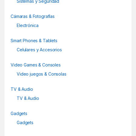
d
Sistemas y Seguridad
s
Cámaras & Fotografías
C
Electrónica
a
Smart Phones & Tablets
r
Celulares y Accesorios
o
Video Games & Consoles
u
Video juegos & Consolas
s
TV & Audio
e
TV & Audio
l
Gadgets
Gadgets