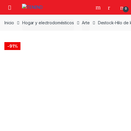
Skip
Skip
0
to
to
navigation
content
Inicio
Hogar y electrodomésticos
Arte
Destock-Hilo de l
-
91%