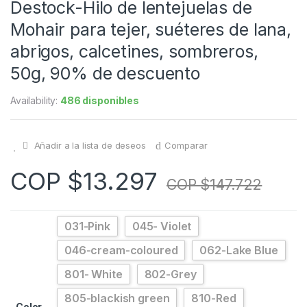
Destock-Hilo de lentejuelas de
Mohair para tejer, suéteres de lana,
abrigos, calcetines, sombreros,
50g, 90% de descuento
Availability:
486 disponibles
Añadir a la lista de deseos
Comparar
COP $
13.297
COP $
147.722
031-Pink
045- Violet
046-cream-coloured
062-Lake Blue
801- White
802-Grey
805-blackish green
810-Red
Color