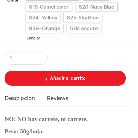
816-Camel color
820-Navy Blue
824- Yellow
825-Sky Blue
839- Orange
Gris oscuro
Limpiar
Q
u
a
n
t
Añadir al carrito
i
t
y
Descripción
Reviews
NO: NO hay carrete, ni carrete.
Peso: 50g/bola.