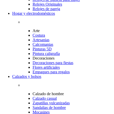
Relojes Originales
Relojes de pareja
Hogar y electrodomésticos
Arte
Costura
Artesanias
Calcomanias
Pinturas 5D
Pintura caligrafía
Decoraciones
Decoraciones para fiestas
Flores artificiales
Empaques para regalos
Calzados y bolsos
Calzado de hombre
Calzado casual
Zapatillas vulcanizadas
Sandalias de hombre
Mocasines