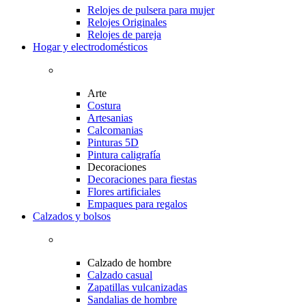
Relojes de pulsera para mujer
Relojes Originales
Relojes de pareja
Hogar y electrodomésticos
Arte
Costura
Artesanias
Calcomanias
Pinturas 5D
Pintura caligrafía
Decoraciones
Decoraciones para fiestas
Flores artificiales
Empaques para regalos
Calzados y bolsos
Calzado de hombre
Calzado casual
Zapatillas vulcanizadas
Sandalias de hombre