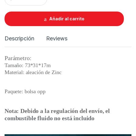
a
n
t
Añadir al carrito
i
t
y
Descripción
Reviews
Parámetro:
Tamaño: 73*31*17m
Material: aleación de Zinc
Paquete: bolsa opp
Nota: Debido a la regulación del envío, el
combustible fluido no está incluido