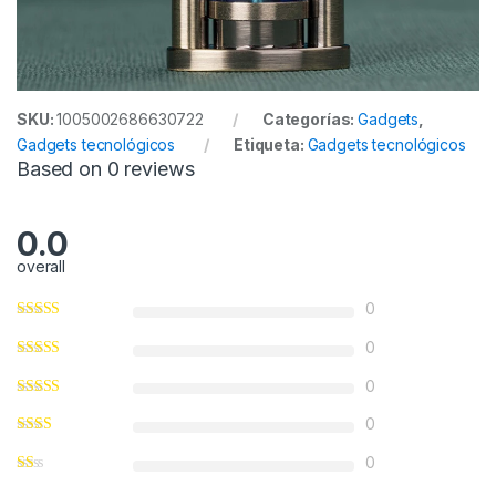
SKU:
1005002686630722
Categorías:
Gadgets
,
Gadgets tecnológicos
Etiqueta:
Gadgets tecnológicos
Based on 0 reviews
0.0
overall
0
0
0
0
0