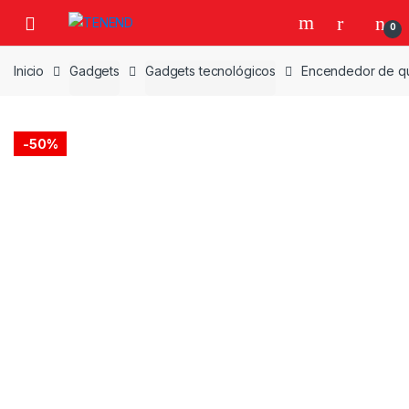
Skip
Skip
0
to
to
navigation
content
Inicio
Gadgets
Gadgets tecnológicos
Encendedor de que
-
50%