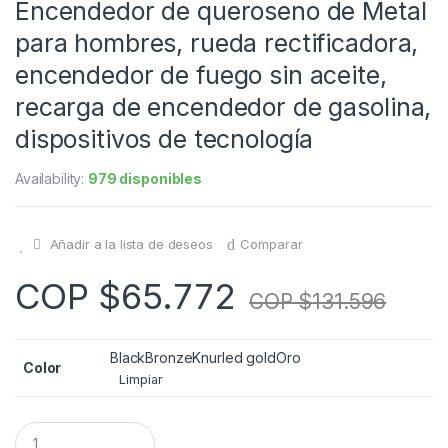
Encendedor de queroseno de Metal
para hombres, rueda rectificadora,
encendedor de fuego sin aceite,
recarga de encendedor de gasolina,
dispositivos de tecnología
Availability:
979 disponibles
Añadir a la lista de deseos
Comparar
COP $
65.772
COP $
131.596
Black
Bronze
Knurled gold
Oro
Color
Limpiar
Q
u