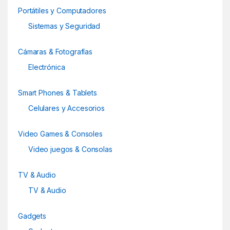
de
n
Portátiles y Computadores
producto
d
Sistemas y Seguridad
s
Cámaras & Fotografías
C
Electrónica
a
Smart Phones & Tablets
r
Celulares y Accesorios
o
Video Games & Consoles
u
Video juegos & Consolas
s
TV & Audio
e
TV & Audio
l
Gadgets