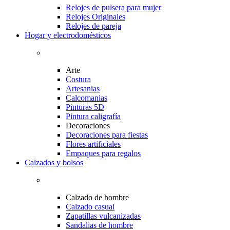
Relojes de pulsera para mujer
Relojes Originales
Relojes de pareja
Hogar y electrodomésticos
Arte
Costura
Artesanias
Calcomanias
Pinturas 5D
Pintura caligrafía
Decoraciones
Decoraciones para fiestas
Flores artificiales
Empaques para regalos
Calzados y bolsos
Calzado de hombre
Calzado casual
Zapatillas vulcanizadas
Sandalias de hombre