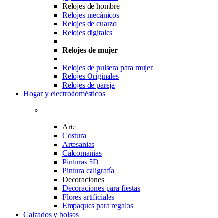
Relojes de hombre
Relojes mecánicos
Relojes de cuarzo
Relojes digitales
Relojes de mujer
Relojes de pulsera para mujer
Relojes Originales
Relojes de pareja
Hogar y electrodomésticos
Arte
Costura
Artesanias
Calcomanias
Pinturas 5D
Pintura caligrafía
Decoraciones
Decoraciones para fiestas
Flores artificiales
Empaques para regalos
Calzados y bolsos