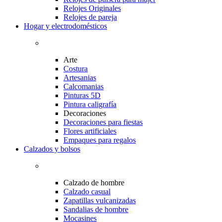
Relojes Originales
Relojes de pareja
Hogar y electrodomésticos
Arte
Costura
Artesanias
Calcomanias
Pinturas 5D
Pintura caligrafía
Decoraciones
Decoraciones para fiestas
Flores artificiales
Empaques para regalos
Calzados y bolsos
Calzado de hombre
Calzado casual
Zapatillas vulcanizadas
Sandalias de hombre
Mocasines