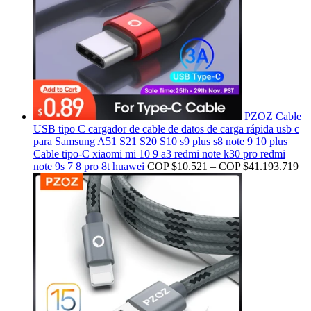
PZOZ Cable
USB tipo C cargador de cable de datos de carga rápida usb c
para Samsung A51 S21 S20 S10 s9 plus s8 note 9 10 plus
Cable tipo-C xiaomi mi 10 9 a3 redmi note k30 pro redmi
note 9s 7 8 pro 8t huawei
COP $
10.521
–
COP $
41.193.719