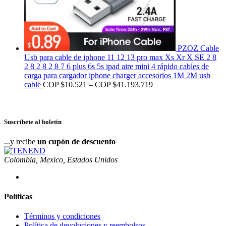
PZOZ Cable
Usb para cable de iphone 11 12 13 pro max Xs Xr X SE 2 8
2 8 2 8 2 8 7 6 plus 6s 5s ipad aire mini 4 rápido cables de
carga para cargador iphone charger accesorios 1M 2M usb
cable
COP $
10.521
–
COP $
41.193.719
Suscríbete al boletín
...y recibe
un cupón de descuento
Colombia, Mexico, Estados Unidos
Políticas
Términos y condiciones
Política de devoluciones y reembolsos