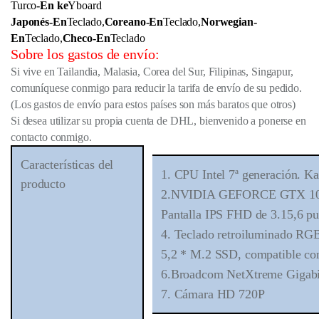
Turco
-En ke
Yboard
Japonés-En
Teclado,
Coreano-En
Teclado,
Norwegian-
En
Teclado,
Checo-En
Teclado
Sobre los gastos de envío:
Si vive en Tailandia, Malasia, Corea del Sur, Filipinas, Singapur,
comuníquese conmigo para reducir la tarifa de envío de su pedido.
(Los gastos de envío para estos países son más baratos que otros)
Si desea utilizar su propia cuenta de DHL, bienvenido a ponerse en
contacto conmigo.
Características del
1. CPU Intel 7ª generación. K
producto
2.NVIDIA GEFORCE GTX 1
Pantalla IPS FHD de 3.15,6 pu
4. Teclado retroiluminado RG
5,2 * M.2 SSD, compatible c
6.Broadcom NetXtreme Gigabit
7. Cámara HD 720P