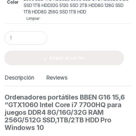
Color
SSD 1TB HDD
32G 512G SSD 2TB HDD
8G 128G SSD
1TB HDD
8G 256G SSD 1TB HDD
Limpiar
Q
u
a
n
t
Añadir al carrito
i
t
y
Descripción
Reviews
Ordenadores portátiles BBEN G16 15,6
“GTX1060 Intel Core i7 7700HQ para
juegos DDR4 8G/16G/32G RAM
256G/512G SSD,1TB/2TB HDD Pro
Windows 10