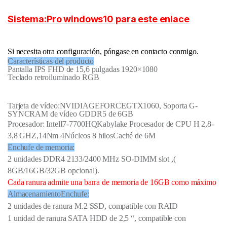
Sistema:
Pro windows10 para este enlace
Si necesita otra configuración, póngase en contacto conmigo.
Características del producto
Pantalla IPS FHD de 15,6 pulgadas 1920×1080
Teclado retroiluminado RGB
Tarjeta de vídeo:
NVIDIA
GEFORCE
GTX
106
0
, Soporta G-
SYNC
RAM de vídeo GDDR5 de 6GB
Procesador: Intel
I7-7700HQ
Kabylake
Procesador de CPU H 2,8-
3,8 GHZ,
14
Nm 4
Núcleos 8 hilos
Caché de 6M
Enchufe de memoria:
2 unidades DDR4 2133/2400 MHz SO-DIMM slot ,(
8GB/16GB/32GB opcional).
Cada ranura admite una barra de memoria de 16GB como máximo
Almacenamiento
Enchufe
:
2 unidades de ranura M.2 SSD, compatible con RAID
1 unidad de ranura SATA HDD de 2,5 “, compatible con