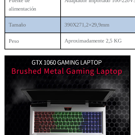
Fuente de
Adaptador importado 100-220V
alimentación
Tamaño
390X271,2×29,9mm
Aproximadamente 2,5 KG
Peso