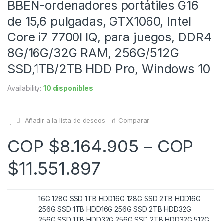
BBEN-ordenadores portátiles G16
de 15,6 pulgadas, GTX1060, Intel
Core i7 7700HQ, para juegos, DDR4
8G/16G/32G RAM, 256G/512G
SSD,1TB/2TB HDD Pro, Windows 10
Availability:
10 disponibles
Añadir a la lista de deseos
Comparar
COP $
8.164.905
–
COP
$
11.551.897
16G 128G SSD 1TB HDD
16G 128G SSD 2TB HDD
16G
256G SSD 1TB HDD
16G 256G SSD 2TB HDD
32G
256G SSD 1TB HDD
32G 256G SSD 2TB HDD
32G 512G