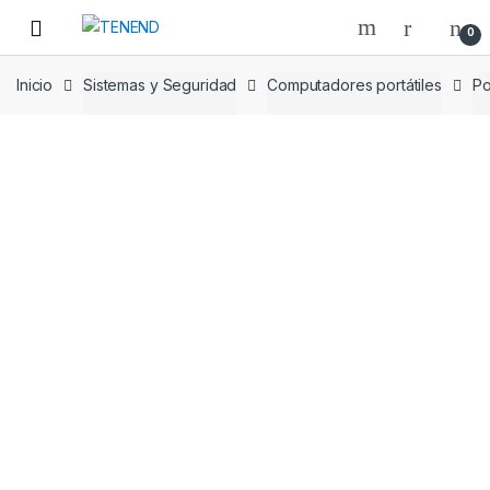
Skip
Skip
0
to
to
navigation
content
Inicio
Sistemas y Seguridad
Computadores portátiles
Po