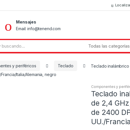
Localiz
Mensajes
Email: info@tenend.com
ntes y periféricos
Teclado
Teclado inalámbrico
rancia/Italia/Alemania, negro
Componentes y perifér
Teclado ina
de 2,4 GHz
de 2400 DP
UU./Francia