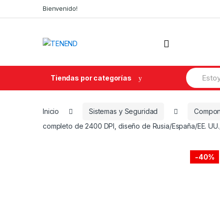
Skip
Skip
Bienvenido!
to
to
navigation
content
Search
Tiendas por categorías
for:
Inicio
Sistemas y Seguridad
Compone
completo de 2400 DPI, diseño de Rusia/España/EE. UU./F
-
40%