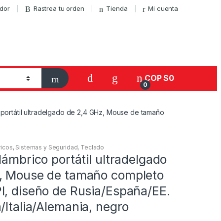
ador
Rastrea tu orden
Tienda
Mi cuenta
COP $
0
0
 portátil ultradelgado de 2,4 GHz, Mouse de tamaño
icos
,
Sistemas y Seguridad
,
Teclado
lámbrico portátil ultradelgado
, Mouse de tamaño completo
I, diseño de Rusia/España/EE.
/Italia/Alemania, negro