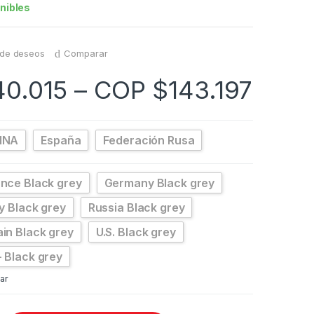
nibles
a de deseos
Comparar
40.015
–
COP $
143.197
INA
España
Federación Rusa
nce Black grey
Germany Black grey
ly Black grey
Russia Black grey
in Black grey
U.S. Black grey
 Black grey
ar