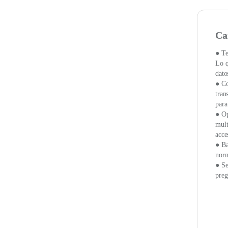
Ca
● Te
Lo q
dato
● Co
tran
para
● Op
mult
acce
● Ba
norm
● Se
preg