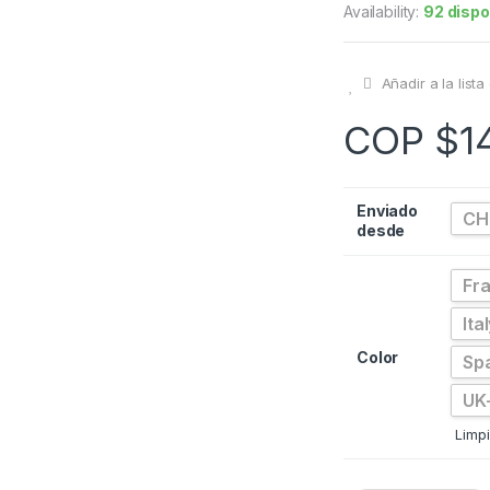
Availability:
92 dispo
Añadir a la list
COP $
1
Enviado
CH
desde
Fra
Ita
Color
Spa
UK-
Limpi