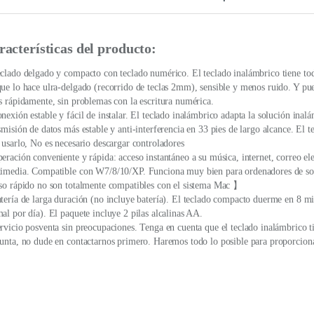
racterísticas del producto:
clado delgado y compacto con teclado numérico. El teclado inalámbrico tiene todas 
ue lo hace ulra-delgado (recorrido de teclas 2mm), sensible y menos ruido. Y pued
s rápidamente, sin problemas con la escritura numérica.
nexión estable y fácil de instalar. El teclado inalámbrico adapta la solución in
smisión de datos más estable y anti-interferencia en 33 pies de largo alcance. El 
 usarlo, No es necesario descargar controladores
eración conveniente y rápida: acceso instantáneo a su música, internet, correo el
imedia. Compatible con W7/8/10/XP. Funciona muy bien para ordenadores de sobre
so rápido no son totalmente compatibles con el sistema Mac 】
tería de larga duración (no incluye batería). El teclado compacto duerme en 8 mi
al por día). El paquete incluye 2 pilas alcalinas AA.
rvicio posventa sin preocupaciones. Tenga en cuenta que el teclado inalámbrico ti
unta, no dude en contactarnos primero. Haremos todo lo posible para proporcionar