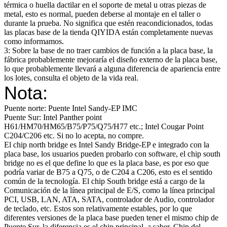
térmica o huella dactilar en el soporte de metal u otras piezas de
metal, esto es normal, pueden deberse al montaje en el taller o
durante la prueba. No significa que estén reacondicionados, todas
las placas base de la tienda QIYIDA están completamente nuevas
como informamos.
3: Sobre la base de no traer cambios de función a la placa base, la
fábrica probablemente mejoraría el diseño externo de la placa base,
lo que probablemente llevará a alguna diferencia de apariencia entre
los lotes, consulta el objeto de la vida real.
Nota:
Puente norte: Puente Intel Sandy-EP IMC
Puente Sur: Intel Panther point
H61/HM70/HM65/B75/P75/Q75/H77 etc.; Intel Cougar Point
C204/C206 etc. Si no lo acepta, no compre.
El chip north bridge es Intel Sandy Bridge-EP e integrado con la
placa base, los usuarios pueden probarlo con software, el chip south
bridge no es el que define lo que es la placa base, es por eso que
podría variar de B75 a Q75, o de C204 a C206, esto es el sentido
común de la tecnología. El chip South bridge está a cargo de la
Comunicación de la línea principal de E/S, como la línea principal
PCI, USB, LAN, ATA, SATA, controlador de Audio, controlador
de teclado, etc. Estos son relativamente estables, por lo que
diferentes versiones de la placa base pueden tener el mismo chip de
Puente Sur, la diferencia es el chip principal, a saber, Chip del