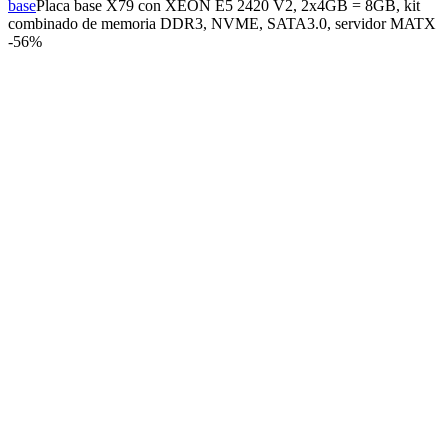
base
Placa base X79 con XEON E5 2420 V2, 2x4GB = 8GB, kit
combinado de memoria DDR3, NVME, SATA3.0, servidor MATX
-
56%