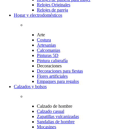
Relojes Originales
Relojes de pareja
Hogar y electrodomésticos
Arte
Costura
Artesanias
Calcomanias
Pinturas 5D
Pintura caligrafía
Decoraciones
Decoraciones para fiestas
Flores artificiales
Empaques para regalos
Calzados y bolsos
Calzado de hombre
Calzado casual
Zapatillas vulcanizadas
Sandalias de hombre
Mocasines