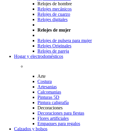
Relojes de hombre
Relojes mecánicos
Relojes de cuarzo
Relojes digitales
Relojes de mujer
Relojes de pulsera para mujer
Relojes Originales
Relojes de pareja
Hogar y electrodomésticos
Arte
Costura
Artesanias
Calcomanias
Pinturas 5D
Pintura caligrafía
Decoraciones
Decoraciones para fiestas
Flores artificiales
Empaques para regalos
Calzados y bolsos