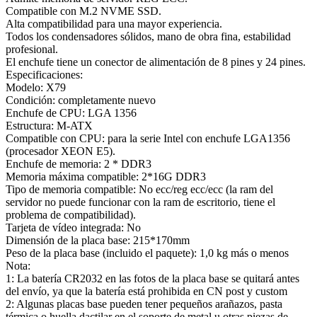
Compatible con M.2 NVME SSD.
Alta compatibilidad para una mayor experiencia.
Todos los condensadores sólidos, mano de obra fina, estabilidad
profesional.
El enchufe tiene un conector de alimentación de 8 pines y 24 pines.
Especificaciones:
Modelo: X79
Condición: completamente nuevo
Enchufe de CPU: LGA 1356
Estructura: M-ATX
Compatible con CPU: para la serie Intel con enchufe LGA1356
(procesador XEON E5).
Enchufe de memoria: 2 * DDR3
Memoria máxima compatible: 2*16G DDR3
Tipo de memoria compatible: No ecc/reg ecc/ecc (la ram del
servidor no puede funcionar con la ram de escritorio, tiene el
problema de compatibilidad).
Tarjeta de vídeo integrada: No
Dimensión de la placa base: 215*170mm
Peso de la placa base (incluido el paquete): 1,0 kg más o menos
Nota:
1: La batería CR2032 en las fotos de la placa base se quitará antes
del envío, ya que la batería está prohibida en CN post y custom
2: Algunas placas base pueden tener pequeños arañazos, pasta
térmica o huella dactilar en el soporte de metal u otras piezas de