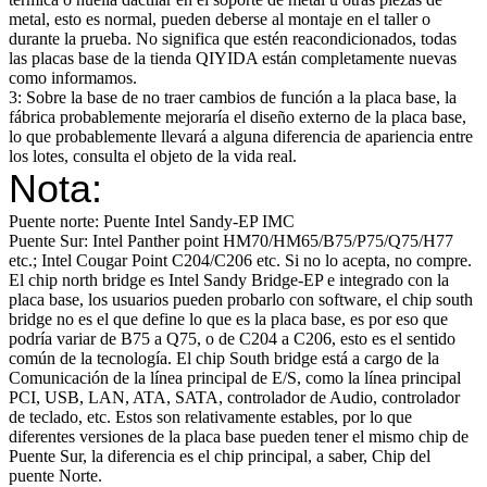
metal, esto es normal, pueden deberse al montaje en el taller o
durante la prueba. No significa que estén reacondicionados, todas
las placas base de la tienda QIYIDA están completamente nuevas
como informamos.
3: Sobre la base de no traer cambios de función a la placa base, la
fábrica probablemente mejoraría el diseño externo de la placa base,
lo que probablemente llevará a alguna diferencia de apariencia entre
los lotes, consulta el objeto de la vida real.
Nota:
Puente norte: Puente Intel Sandy-EP IMC
Puente Sur: Intel Panther point HM70/HM65/B75/P75/Q75/H77
etc.; Intel Cougar Point C204/C206 etc. Si no lo acepta, no compre.
El chip north bridge es Intel Sandy Bridge-EP e integrado con la
placa base, los usuarios pueden probarlo con software, el chip south
bridge no es el que define lo que es la placa base, es por eso que
podría variar de B75 a Q75, o de C204 a C206, esto es el sentido
común de la tecnología. El chip South bridge está a cargo de la
Comunicación de la línea principal de E/S, como la línea principal
PCI, USB, LAN, ATA, SATA, controlador de Audio, controlador
de teclado, etc. Estos son relativamente estables, por lo que
diferentes versiones de la placa base pueden tener el mismo chip de
Puente Sur, la diferencia es el chip principal, a saber, Chip del
puente Norte.