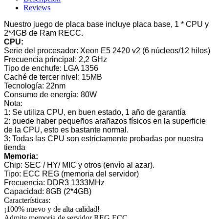
Reviews
Nuestro juego de placa base incluye placa base, 1 * CPU y
2*4GB de Ram RECC.
CPU:
Serie del procesador: Xeon E5 2420 v2 (6 núcleos/12 hilos)
Frecuencia principal: 2,2 GHz
Tipo de enchufe: LGA 1356
Caché de tercer nivel: 15MB
Tecnología: 22nm
Consumo de energía: 80W
Nota:
1: Se utiliza CPU, en buen estado, 1 año de garantía
2: puede haber pequeños arañazos físicos en la superficie
de la CPU, esto es bastante normal.
3: Todas las CPU son estrictamente probadas por nuestra
tienda
Memoria:
Chip: SEC / HY/ MIC y otros (envío al azar).
Tipo: ECC REG (memoria del servidor)
Frecuencia: DDR3 1333MHz
Capacidad: 8GB (2*4GB)
Características:
¡100% nuevo y de alta calidad!
Admite memoria de servidor REG ECC.