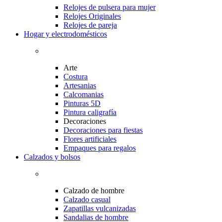
Relojes de pulsera para mujer
Relojes Originales
Relojes de pareja
Hogar y electrodomésticos
Arte
Costura
Artesanias
Calcomanias
Pinturas 5D
Pintura caligrafía
Decoraciones
Decoraciones para fiestas
Flores artificiales
Empaques para regalos
Calzados y bolsos
Calzado de hombre
Calzado casual
Zapatillas vulcanizadas
Sandalias de hombre