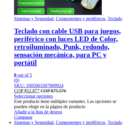
Sistemas y Seguridad
,
Componentes y periféricos
,
Teclado
Teclado con cable USB para juegos,
periférico con luces LED de Color,
retroiluminado, Punk, redondo,
sensación mecánica, para PC y
portátil
0
out of 5
(0)
SKU: 1005003307909924
COP $
52.877
COP $
75.576
Seleccionar opciones
Este producto tiene múltiples variantes. Las opciones se
pueden elegir en la página de producto
Añadir a la lista de deseos
Comparar
Sistemas y Seguridad
,
Componentes y periféricos
,
Teclado