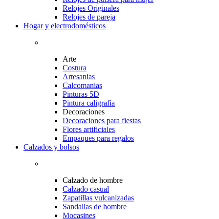
Relojes Originales
Relojes de pareja
Hogar y electrodomésticos
Arte
Costura
Artesanias
Calcomanias
Pinturas 5D
Pintura caligrafía
Decoraciones
Decoraciones para fiestas
Flores artificiales
Empaques para regalos
Calzados y bolsos
Calzado de hombre
Calzado casual
Zapatillas vulcanizadas
Sandalias de hombre
Mocasines