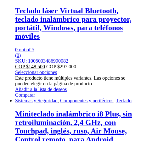
Teclado láser Virtual Bluetooth,
teclado inalámbrico para proyector,
portátil, Windows, para teléfonos
móviles
0
out of 5
(0)
SKU: 1005003486990082
COP $
148.500
COP $
297.000
Seleccionar opciones
Este producto tiene múltiples variantes. Las opciones se
pueden elegir en la página de producto
Añadir a la lista de deseos
Comparar
Sistemas y Seguridad
,
Componentes y periféricos
,
Teclado
Miniteclado inalámbrico i8 Plus, sin
retroiluminación, 2,4 GHz, con
Touchpad, inglés, ruso, Air Mouse,
Control remoto, para Android,