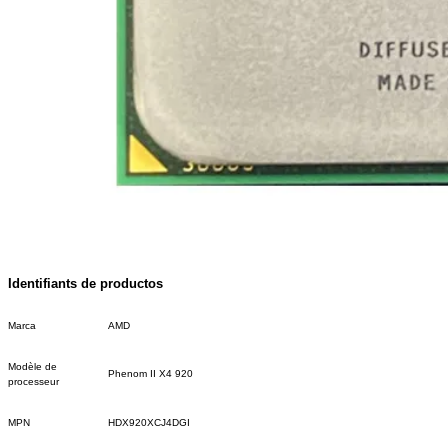
Identifiants de productos
Marca
AMD
Modèle de
Phenom II X4 920
processeur
MPN
HDX920XCJ4DGI