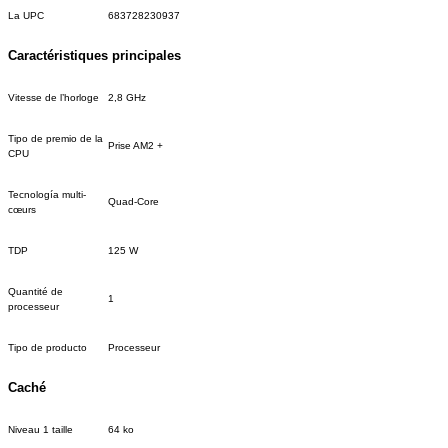
La UPC
683728230937
Caractéristiques principales
Vitesse de l’horloge
2,8 GHz
Tipo de premio de la
Prise AM2 +
CPU
Tecnología multi-
Quad-Core
cœurs
TDP
125 W
Quantité de
1
processeur
Tipo de producto
Processeur
Caché
Niveau 1 taille
64 ko