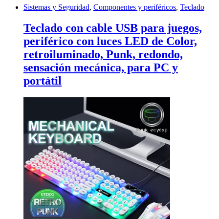
Sistemas y Seguridad
,
Componentes y periféricos
,
Teclado
Teclado con cable USB para juegos,
periférico con luces LED de Color,
retroiluminado, Punk, redondo,
sensación mecánica, para PC y
portátil