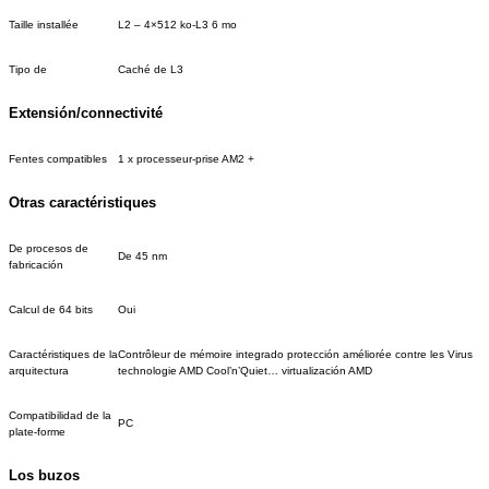
Taille installée
L2 – 4×512 ko-L3 6 mo
Tipo de
Caché de L3
Extensión/connectivité
Fentes compatibles
1 x processeur-prise AM2 +
Otras caractéristiques
De procesos de
De 45 nm
fabricación
Calcul de 64 bits
Oui
Caractéristiques de la
Contrôleur de mémoire integrado protección améliorée contre les Virus
arquitectura
technologie AMD Cool’n’Quiet… virtualización AMD
Compatibilidad de la
PC
plate-forme
Los buzos