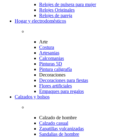
Relojes de pulsera para mujer
Relojes Originales
Relojes de pareja
Hogar y electrodomésticos
Arte
Costura
Artesanias
Calcomanias
Pinturas 5D
Pintura caligrafía
Decoraciones
Decoraciones para fiestas
Flores artificiales
Empaques para regalos
Calzados y bolsos
Calzado de hombre
Calzado casual
Zapatillas vulcanizadas
Sandalias de hombre