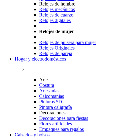
Relojes de hombre
Relojes mecánicos
Relojes de cuarzo
Relojes digitales
Relojes de mujer
Relojes de pulsera para mujer
Relojes Originales
Relojes de pareja
Hogar y electrodomésticos
Arte
Costura
Artesanias
Calcomanias
Pinturas 5D
Pintura caligrafía
Decoraciones
Decoraciones para fiestas
Flores artificiales
Empaques para regalos
Calzados y bolsos