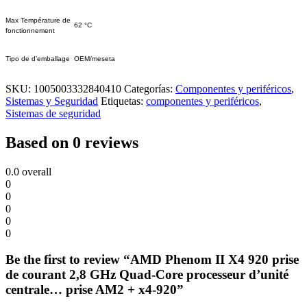
Max Température de
62 °C
fonctionnement
Tipo de d’emballage
OEM/meseta
SKU:
1005003332840410
Categorías:
Componentes y periféricos
,
Sistemas y Seguridad
Etiquetas:
componentes y periféricos
,
Sistemas de seguridad
Based on 0 reviews
0.0
overall
0
0
0
0
0
Be the first to review “AMD Phenom II X4 920 prise
de courant 2,8 GHz Quad-Core processeur d’unité
centrale… prise AM2 + x4-920”