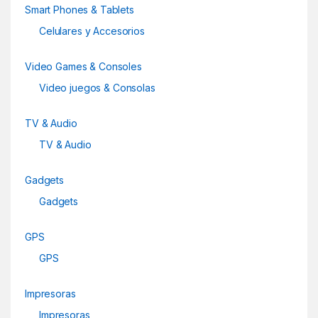
a
Smart Phones & Tablets
r
Celulares y Accesorios
o
Video Games & Consoles
u
Video juegos & Consolas
s
TV & Audio
e
TV & Audio
l
Gadgets
Gadgets
GPS
GPS
Impresoras
Impresoras