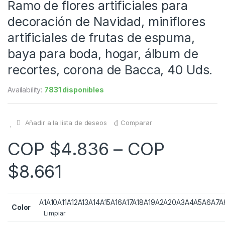
Ramo de flores artificiales para
decoración de Navidad, miniflores
artificiales de frutas de espuma,
baya para boda, hogar, álbum de
recortes, corona de Bacca, 40 Uds.
Availability:
7831 disponibles
Añadir a la lista de deseos
Comparar
COP $
4.836
–
COP
$
8.661
A1
A10
A11
A12
A13
A14
A15
A16
A17
A18
A19
A2
A20
A3
A4
A5
A6
A7
A
Color
Limpiar