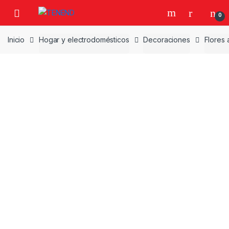
Skip
Skip
0
to
to
navigation
content
Inicio
Hogar y electrodomésticos
Decoraciones
Flores a