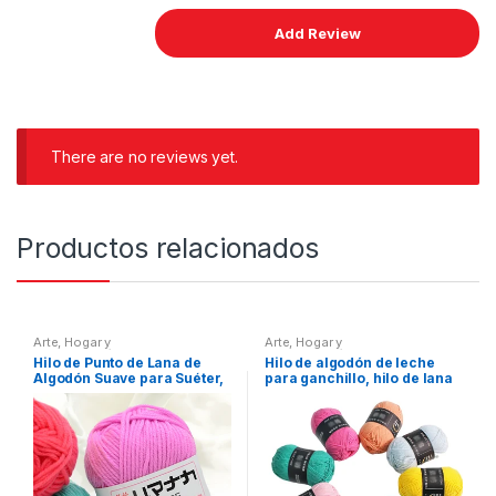
There are no reviews yet.
Productos relacionados
Arte
,
Hogar y
Arte
,
Hogar y
electrodomésticos
electrodomésticos
Hilo de Punto de Lana de
Hilo de algodón de leche
Algodón Suave para Suéter,
para ganchillo, hilo de lana
Hilado de Fibra de
de estambre grueso, suave
Terciopelo, Grueso,
y cálido, tejido a mano,
Ganchillo Ideal al Tejer
suéter, sombrero, bufanda,
Ropa de Bebé
Tippet, 62 colores, 50
g/rollo