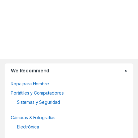
B
r
We Recommend
a
Ropa para Hombre
n
Portátiles y Computadores
d
Sistemas y Seguridad
s
Cámaras & Fotografías
C
Electrónica