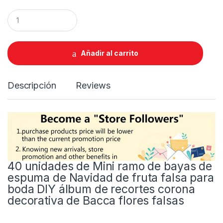
Q
u
a
n
t
Añadir al carrito
i
t
y
Descripción
Reviews
40 unidades de Mini ramo de bayas de
espuma de Navidad de fruta falsa para
boda DIY álbum de recortes corona
decorativa de Bacca flores falsas