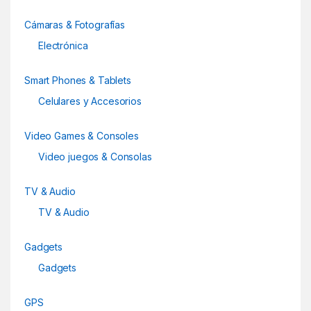
s
Cámaras & Fotografías
C
Electrónica
a
Smart Phones & Tablets
r
Celulares y Accesorios
o
Video Games & Consoles
u
Video juegos & Consolas
s
TV & Audio
e
TV & Audio
l
Gadgets
Gadgets
GPS