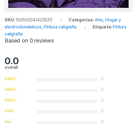
SKU:
1005003414235311
Categorías:
Arte
,
Hogar y
electrodomésticos
,
Pintura caligrafía
Etiqueta:
Pintura
caligrafía
Based on 0 reviews
0.0
overall
0
0
0
0
0