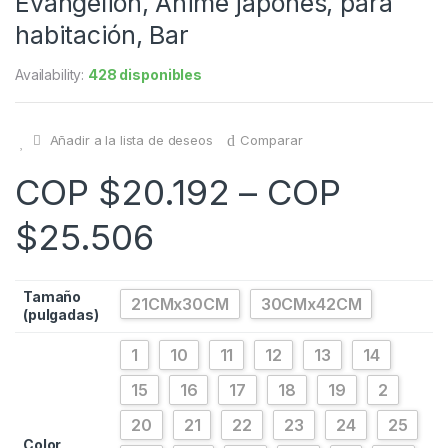
Evangelion, Anime japonés, para
habitación, Bar
Availability:
428 disponibles
Añadir a la lista de deseos
Comparar
COP $
20.192
–
COP
$
25.506
Tamaño
21CMx30CM
30CMx42CM
(pulgadas)
1
10
11
12
13
14
15
16
17
18
19
2
20
21
22
23
24
25
Color