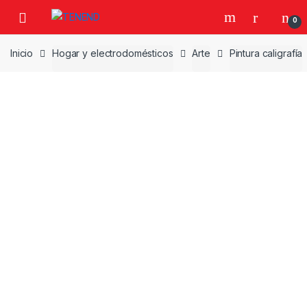
Skip
Skip
0
to
to
navigation
content
Inicio
Hogar y electrodomésticos
Arte
Pintura caligrafía