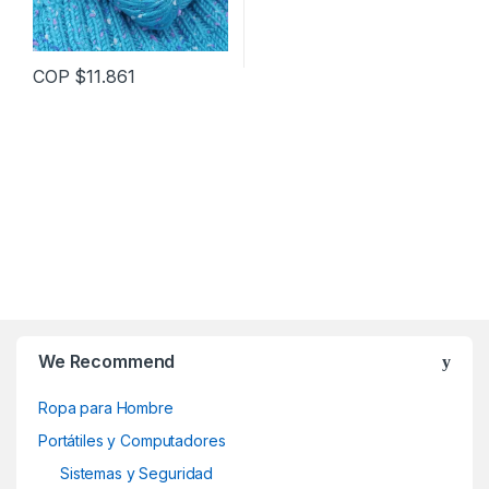
en
la
página
COP $
11.861
de
Este
producto
producto
tiene
múltiples
variantes.
Las
opciones
se
B
pueden
elegir
r
en
We Recommend
la
a
página
Ropa para Hombre
de
n
Portátiles y Computadores
producto
d
Sistemas y Seguridad