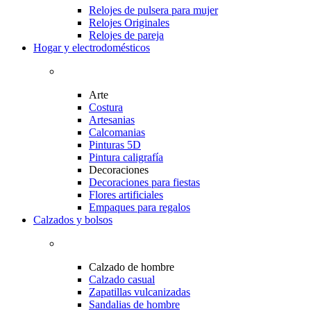
Relojes de pulsera para mujer
Relojes Originales
Relojes de pareja
Hogar y electrodomésticos
Arte
Costura
Artesanias
Calcomanias
Pinturas 5D
Pintura caligrafía
Decoraciones
Decoraciones para fiestas
Flores artificiales
Empaques para regalos
Calzados y bolsos
Calzado de hombre
Calzado casual
Zapatillas vulcanizadas
Sandalias de hombre