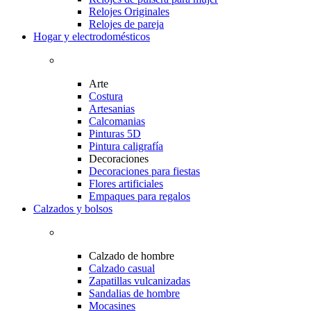
Relojes Originales
Relojes de pareja
Hogar y electrodomésticos
Arte
Costura
Artesanias
Calcomanias
Pinturas 5D
Pintura caligrafía
Decoraciones
Decoraciones para fiestas
Flores artificiales
Empaques para regalos
Calzados y bolsos
Calzado de hombre
Calzado casual
Zapatillas vulcanizadas
Sandalias de hombre
Mocasines