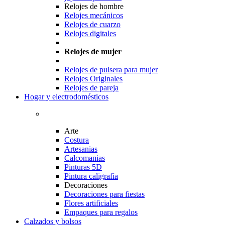
Relojes de hombre
Relojes mecánicos
Relojes de cuarzo
Relojes digitales
Relojes de mujer
Relojes de pulsera para mujer
Relojes Originales
Relojes de pareja
Hogar y electrodomésticos
Arte
Costura
Artesanias
Calcomanias
Pinturas 5D
Pintura caligrafía
Decoraciones
Decoraciones para fiestas
Flores artificiales
Empaques para regalos
Calzados y bolsos