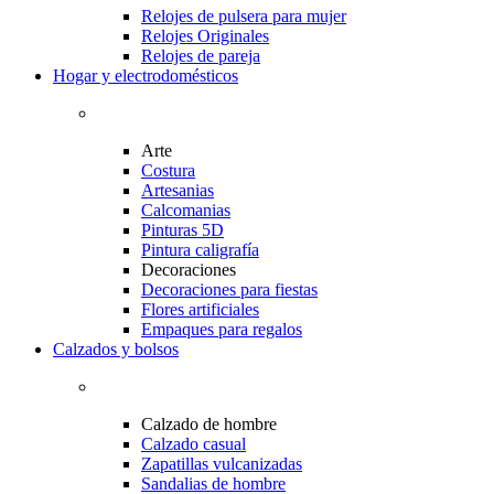
Relojes de pulsera para mujer
Relojes Originales
Relojes de pareja
Hogar y electrodomésticos
Arte
Costura
Artesanias
Calcomanias
Pinturas 5D
Pintura caligrafía
Decoraciones
Decoraciones para fiestas
Flores artificiales
Empaques para regalos
Calzados y bolsos
Calzado de hombre
Calzado casual
Zapatillas vulcanizadas
Sandalias de hombre