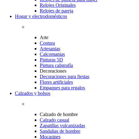
Relojes Originales
Relojes de pareja
Hogar y electrodomésticos
Arte
Costura
Artesanias
Calcomanias
Pinturas 5D
Pintura caligrafía
Decoraciones
Decoraciones para fiestas
Flores artificiales
Empaques para regalos
Calzados y bolsos
Calzado de hombre
Calzado casual
Zapatillas vulcanizadas
Sandalias de hombre
Mocasines