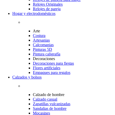
Relojes Originales
Relojes de pareja
Hogar y electrodomésticos
Arte
Costura
Artesanias
Calcomanias
Pinturas 5D
Pintura caligrafía
Decoraciones
Decoraciones para fiestas
Flores artificiales
Empaques para regalos
Calzados y bolsos
Calzado de hombre
Calzado casual
Zapatillas vulcanizadas
Sandalias de hombre
Mocasines