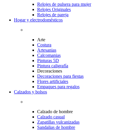
Relojes de pulsera para mujer
Relojes Originales
Relojes de pareja
Hogar y electrodomésticos
Arte
Costura
Artesanias
Calcomanias
Pinturas 5D
Pintura caligrafía
Decoraciones
Decoraciones para fiestas
Flores artificiales
Empaques para regalos
Calzados y bolsos
Calzado de hombre
Calzado casual
Zapatillas vulcanizadas
Sandalias de hombre