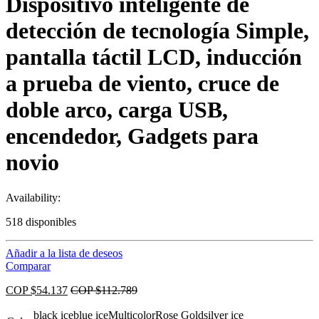
Dispositivo inteligente de
detección de tecnología Simple,
pantalla táctil LCD, inducción
a prueba de viento, cruce de
doble arco, carga USB,
encendedor, Gadgets para
novio
Availability:
518 disponibles
Añadir a la lista de deseos
Comparar
COP $
54.137
COP $
112.789
black ice
blue ice
Multicolor
Rose Gold
silver ice