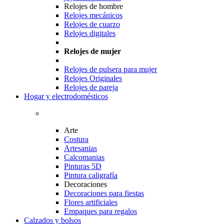
Relojes de hombre
Relojes mecánicos
Relojes de cuarzo
Relojes digitales
Relojes de mujer
Relojes de pulsera para mujer
Relojes Originales
Relojes de pareja
Hogar y electrodomésticos
Arte
Costura
Artesanias
Calcomanias
Pinturas 5D
Pintura caligrafía
Decoraciones
Decoraciones para fiestas
Flores artificiales
Empaques para regalos
Calzados y bolsos