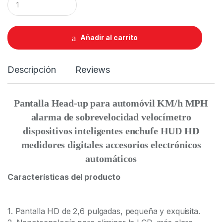
u
a
n
t
Añadir al carrito
i
t
y
Descripción
Reviews
Pantalla Head-up para automóvil KM/h MPH
alarma de sobrevelocidad velocímetro
dispositivos inteligentes enchufe HUD HD
medidores digitales accesorios electrónicos
automáticos
Características del producto
1. Pantalla HD de 2,6 pulgadas, pequeña y exquisita.