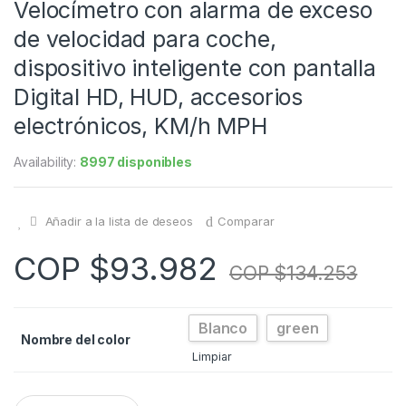
Velocímetro con alarma de exceso
de velocidad para coche,
dispositivo inteligente con pantalla
Digital HD, HUD, accesorios
electrónicos, KM/h MPH
Availability:
8997 disponibles
Añadir a la lista de deseos
Comparar
COP $
93.982
COP $
134.253
Blanco
green
Nombre del color
Limpiar
Q