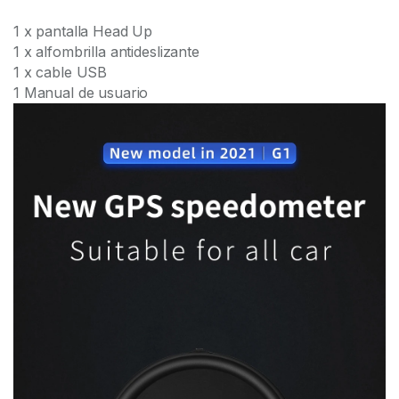
1 x pantalla Head Up
1 x alfombrilla antideslizante
1 x cable USB
1 Manual de usuario