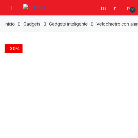
Skip
Skip
0
to
to
navigation
content
Inicio
Gadgets
Gadgets inteligente
Velocímetro con alar
-
30%