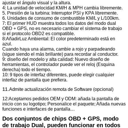
ajustar el ángulo visual y la altura.
4: La unidad de velocidad KM/H & MPH cambia libremente.
5. Presión de la turbina: Interruptor PSI y KPA libremente.
6. Unidades de consumo de combustible KM/L y L/100km.
7: El primer HUD muestra todos los datos del modo dual
OBD + GPS, no es necesario cambiar el sistema de trabajo
si el protocolo OBD2 es compatible.
8:
Añadir
Luz Ambiental
: El color predeterminado está en
azul.
Cuando haya una alarma, cambie a rojo y parpadeando
(sigue siendo el más brillante) para recordar al conductor.
9: diseño del modelo y alta calidad: Nuevo diseño de
herramientas, el controlador puede ver el reloj (Esquina
derecha) todo el tiempo.
10: 9 tipos de interfaz diferentes, puede elegir cualquier
interfaz de pantalla que prefiera.
11.
Admite actualización remota de Software (opcional)
12:
Aceptamos pedidos OEM y ODM: añada la pantalla de
inicio con su logotipo; Personalice el paquete; Añada nuevas
funciones e interfaces de pantalla…
Dos conjuntos de chips OBD + GPS, modo
de trabajo Dual, pueden funcionar en todos