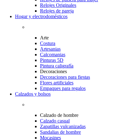
Relojes Originales
Relojes de pareja
Hogar y electrodomésticos
Arte
Costura
Artesanias
Calcomanias
Pinturas 5D
Pintura caligrafía
Decoraciones
Decoraciones para fiestas
Flores artificiales
Empaques para regalos
Calzados y bolsos
Calzado de hombre
Calzado casual
Zapatillas vulcanizadas
Sandalias de hombre
Mocasines