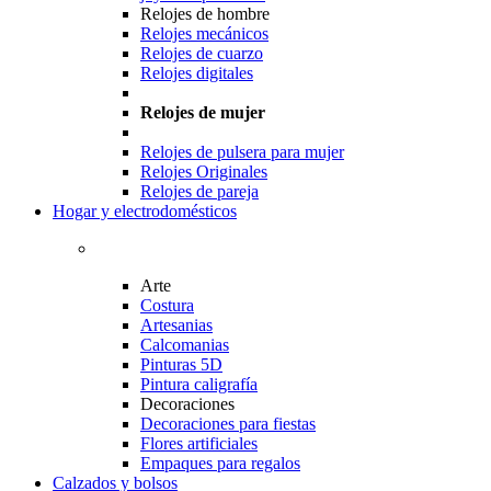
Relojes de hombre
Relojes mecánicos
Relojes de cuarzo
Relojes digitales
Relojes de mujer
Relojes de pulsera para mujer
Relojes Originales
Relojes de pareja
Hogar y electrodomésticos
Arte
Costura
Artesanias
Calcomanias
Pinturas 5D
Pintura caligrafía
Decoraciones
Decoraciones para fiestas
Flores artificiales
Empaques para regalos
Calzados y bolsos