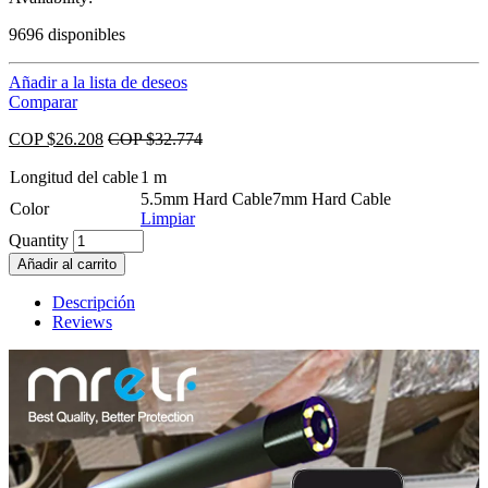
9696 disponibles
Añadir a la lista de deseos
Comparar
COP $
26.208
COP $
32.774
Longitud del cable
1 m
5.5mm Hard Cable
7mm Hard Cable
Color
Limpiar
Quantity
Añadir al carrito
Descripción
Reviews