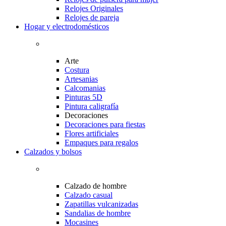
Relojes Originales
Relojes de pareja
Hogar y electrodomésticos
Arte
Costura
Artesanias
Calcomanias
Pinturas 5D
Pintura caligrafía
Decoraciones
Decoraciones para fiestas
Flores artificiales
Empaques para regalos
Calzados y bolsos
Calzado de hombre
Calzado casual
Zapatillas vulcanizadas
Sandalias de hombre
Mocasines