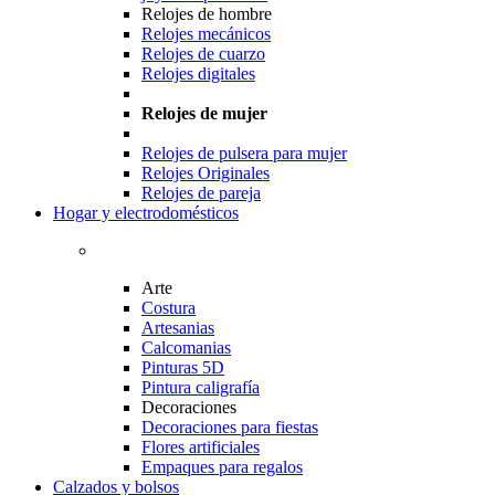
Relojes de hombre
Relojes mecánicos
Relojes de cuarzo
Relojes digitales
Relojes de mujer
Relojes de pulsera para mujer
Relojes Originales
Relojes de pareja
Hogar y electrodomésticos
Arte
Costura
Artesanias
Calcomanias
Pinturas 5D
Pintura caligrafía
Decoraciones
Decoraciones para fiestas
Flores artificiales
Empaques para regalos
Calzados y bolsos