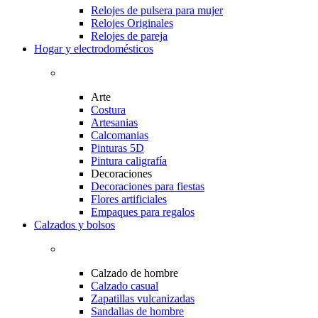
Relojes de pulsera para mujer
Relojes Originales
Relojes de pareja
Hogar y electrodomésticos
Arte
Costura
Artesanias
Calcomanias
Pinturas 5D
Pintura caligrafía
Decoraciones
Decoraciones para fiestas
Flores artificiales
Empaques para regalos
Calzados y bolsos
Calzado de hombre
Calzado casual
Zapatillas vulcanizadas
Sandalias de hombre