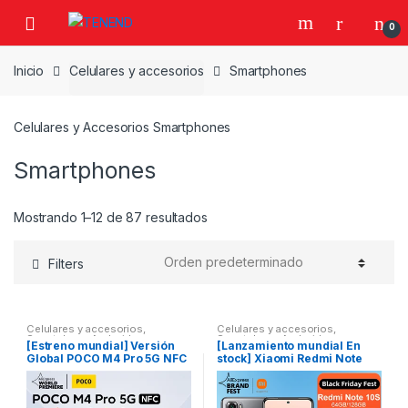
Skip
Skip
0
to
to
navigation
content
Inicio
Celulares y accesorios
Smartphones
Celulares y Accesorios Smartphones
Smartphones
Mostrando 1–12 de 87 resultados
Filters
Celulares y accesorios
,
Celulares y accesorios
,
Smartphone Android
,
Smartphone Android
,
[Estreno mundial] Versión
[Lanzamiento mundial En
Smartphones
Smartphones
Global POCO M4 Pro 5G NFC
stock] Xiaomi Redmi Note
Smartphone 4GB 64GB/6GB
10S Versión global
128GB MTK Dimensity 810,
Smartphone 64MP Cámara
6.6”, 33W Pro, 50MP,
Procesador Helio G95