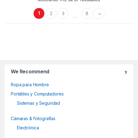
variantes.
variantes.
Las
Las
1
2
3
8
→
…
opciones
opciones
se
se
pueden
pueden
elegir
elegir
en
en
B
la
la
página
página
r
de
de
We Recommend
producto
producto
a
Ropa para Hombre
n
Portátiles y Computadores
d
Sistemas y Seguridad
s
Cámaras & Fotografías
C
Electrónica