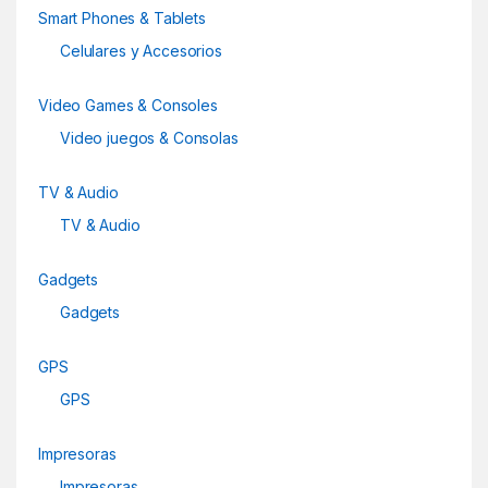
a
Smart Phones & Tablets
r
Celulares y Accesorios
o
Video Games & Consoles
u
Video juegos & Consolas
s
TV & Audio
e
TV & Audio
l
Gadgets
Gadgets
GPS
GPS
Impresoras
Impresoras