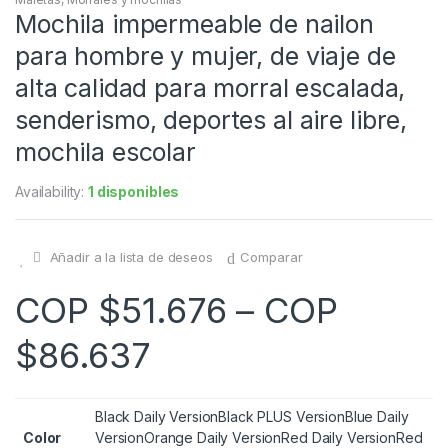
Mochila impermeable de nailon
para hombre y mujer, de viaje de
alta calidad para morral escalada,
senderismo, deportes al aire libre,
mochila escolar
Availability:
1 disponibles
Añadir a la lista de deseos
Comparar
COP $
51.676
–
COP
$
86.637
Black Daily Version
Black PLUS Version
Blue Daily
Color
Version
Orange Daily Version
Red Daily Version
Red