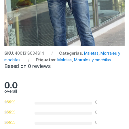
SKU:
4001318034814
Categorías:
Maletas
,
Morrales y
mochilas
Etiquetas:
Maletas
,
Morrales y mochilas
Based on 0 reviews
0.0
overall
0
0
0