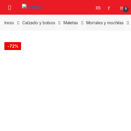
Skip
Skip
0
to
to
navigation
content
Inicio
Calzado y bolsos
Maletas
Morrales y mochilas
-
72%