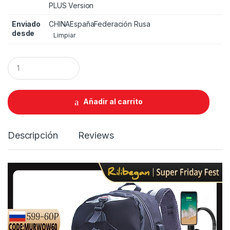
PLUS Version
Enviado
CHINA
España
Federación Rusa
desde
Limpiar
Q
u
a
n
t
Añadir al carrito
i
t
y
Descripción
Reviews