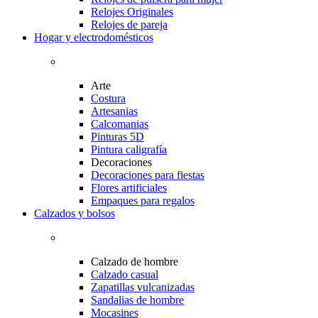
Relojes Originales
Relojes de pareja
Hogar y electrodomésticos
Arte
Costura
Artesanias
Calcomanias
Pinturas 5D
Pintura caligrafía
Decoraciones
Decoraciones para fiestas
Flores artificiales
Empaques para regalos
Calzados y bolsos
Calzado de hombre
Calzado casual
Zapatillas vulcanizadas
Sandalias de hombre
Mocasines