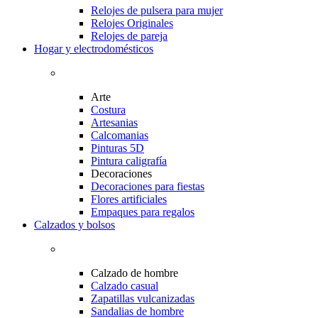
Relojes de pulsera para mujer
Relojes Originales
Relojes de pareja
Hogar y electrodomésticos
Arte
Costura
Artesanias
Calcomanias
Pinturas 5D
Pintura caligrafía
Decoraciones
Decoraciones para fiestas
Flores artificiales
Empaques para regalos
Calzados y bolsos
Calzado de hombre
Calzado casual
Zapatillas vulcanizadas
Sandalias de hombre