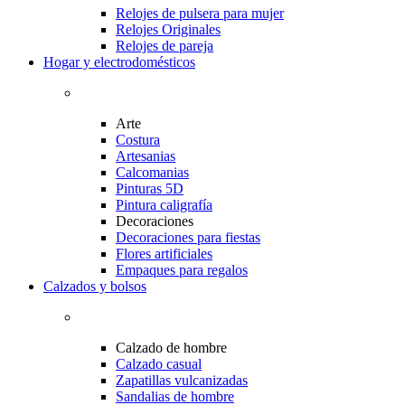
Relojes de pulsera para mujer
Relojes Originales
Relojes de pareja
Hogar y electrodomésticos
Arte
Costura
Artesanias
Calcomanias
Pinturas 5D
Pintura caligrafía
Decoraciones
Decoraciones para fiestas
Flores artificiales
Empaques para regalos
Calzados y bolsos
Calzado de hombre
Calzado casual
Zapatillas vulcanizadas
Sandalias de hombre