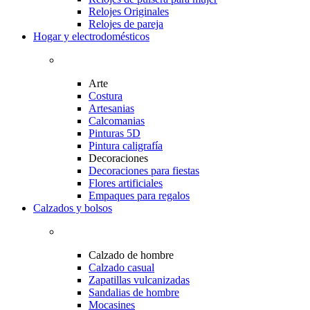
Relojes Originales
Relojes de pareja
Hogar y electrodomésticos
Arte
Costura
Artesanias
Calcomanias
Pinturas 5D
Pintura caligrafía
Decoraciones
Decoraciones para fiestas
Flores artificiales
Empaques para regalos
Calzados y bolsos
Calzado de hombre
Calzado casual
Zapatillas vulcanizadas
Sandalias de hombre
Mocasines