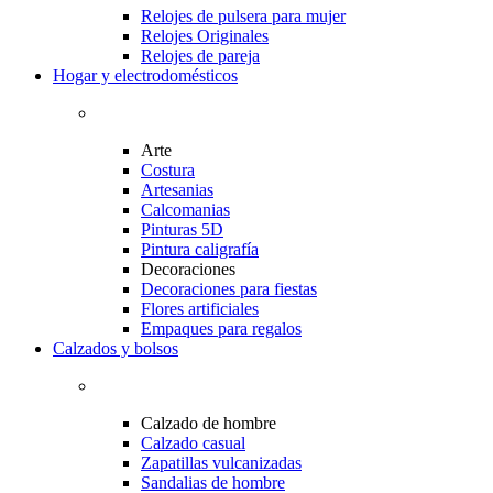
Relojes de pulsera para mujer
Relojes Originales
Relojes de pareja
Hogar y electrodomésticos
Arte
Costura
Artesanias
Calcomanias
Pinturas 5D
Pintura caligrafía
Decoraciones
Decoraciones para fiestas
Flores artificiales
Empaques para regalos
Calzados y bolsos
Calzado de hombre
Calzado casual
Zapatillas vulcanizadas
Sandalias de hombre