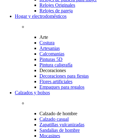
Relojes Originales
Relojes de pareja
Hogar y electrodomésticos
Arte
Costura
Artesanias
Calcomanias
Pinturas 5D
Pintura caligrafía
Decoraciones
Decoraciones para fiestas
Flores artificiales
Empaques para regalos
Calzados y bolsos
Calzado de hombre
Calzado casual
Zapatillas vulcanizadas
Sandalias de hombre
Mocasines