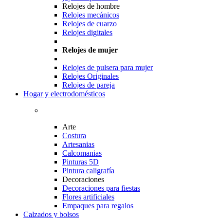
Relojes de hombre
Relojes mecánicos
Relojes de cuarzo
Relojes digitales
Relojes de mujer
Relojes de pulsera para mujer
Relojes Originales
Relojes de pareja
Hogar y electrodomésticos
Arte
Costura
Artesanias
Calcomanias
Pinturas 5D
Pintura caligrafía
Decoraciones
Decoraciones para fiestas
Flores artificiales
Empaques para regalos
Calzados y bolsos