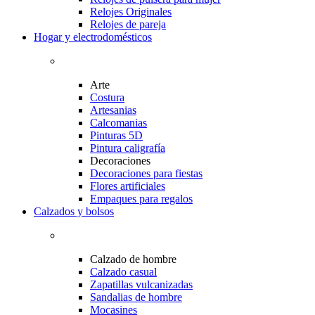
Relojes Originales
Relojes de pareja
Hogar y electrodomésticos
Arte
Costura
Artesanias
Calcomanias
Pinturas 5D
Pintura caligrafía
Decoraciones
Decoraciones para fiestas
Flores artificiales
Empaques para regalos
Calzados y bolsos
Calzado de hombre
Calzado casual
Zapatillas vulcanizadas
Sandalias de hombre
Mocasines