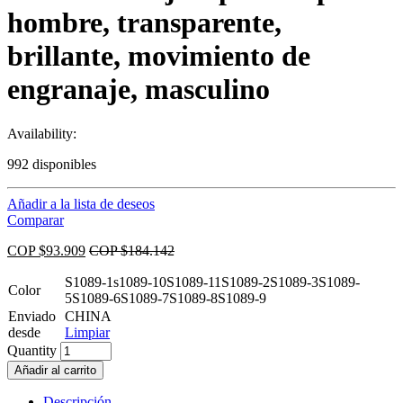
hombre, transparente,
brillante, movimiento de
engranaje, masculino
Availability:
992 disponibles
Añadir a la lista de deseos
Comparar
COP $
93.909
COP $
184.142
S1089-1
s1089-10
S1089-11
S1089-2
S1089-3
S1089-
Color
5
S1089-6
S1089-7
S1089-8
S1089-9
Enviado
CHINA
desde
Limpiar
Quantity
Añadir al carrito
Descripción