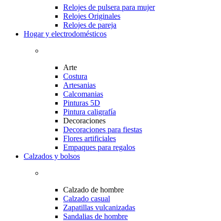
Relojes de pulsera para mujer
Relojes Originales
Relojes de pareja
Hogar y electrodomésticos
Arte
Costura
Artesanias
Calcomanias
Pinturas 5D
Pintura caligrafía
Decoraciones
Decoraciones para fiestas
Flores artificiales
Empaques para regalos
Calzados y bolsos
Calzado de hombre
Calzado casual
Zapatillas vulcanizadas
Sandalias de hombre