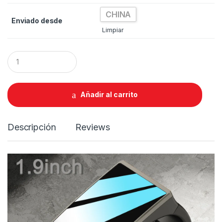
CHINA
Enviado desde
Limpiar
Q
u
a
n
t
Añadir al carrito
i
t
y
Descripción
Reviews