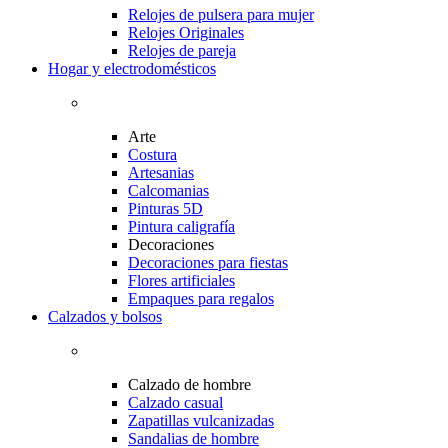
Relojes de pulsera para mujer
Relojes Originales
Relojes de pareja
Hogar y electrodomésticos
Arte
Costura
Artesanias
Calcomanias
Pinturas 5D
Pintura caligrafía
Decoraciones
Decoraciones para fiestas
Flores artificiales
Empaques para regalos
Calzados y bolsos
Calzado de hombre
Calzado casual
Zapatillas vulcanizadas
Sandalias de hombre