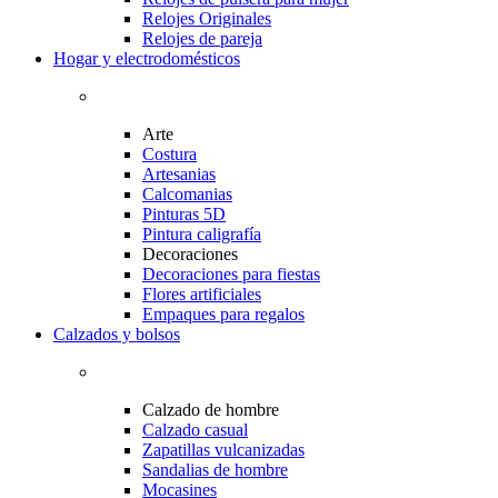
Relojes Originales
Relojes de pareja
Hogar y electrodomésticos
Arte
Costura
Artesanias
Calcomanias
Pinturas 5D
Pintura caligrafía
Decoraciones
Decoraciones para fiestas
Flores artificiales
Empaques para regalos
Calzados y bolsos
Calzado de hombre
Calzado casual
Zapatillas vulcanizadas
Sandalias de hombre
Mocasines