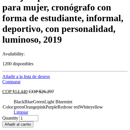
para mujer, cronógrafo con
forma de estudiante, informal,
deportivo, con personalidad,
luminoso, 2019
Availability:
1200 disponibles
Añadir a la lista de deseos
Comparar
COP $
14.440
COP $
26.297
Black
Blue
Green
Light Blue
mint
Color
green
Orange
pink
Purple
Red
rose red
White
yellow
Limpiar
Quantity
Añadir al carrito