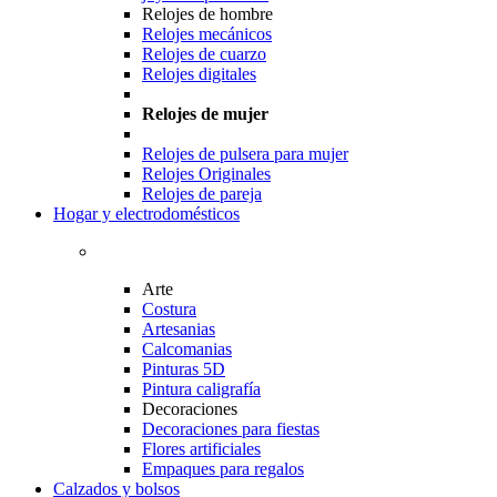
Relojes de hombre
Relojes mecánicos
Relojes de cuarzo
Relojes digitales
Relojes de mujer
Relojes de pulsera para mujer
Relojes Originales
Relojes de pareja
Hogar y electrodomésticos
Arte
Costura
Artesanias
Calcomanias
Pinturas 5D
Pintura caligrafía
Decoraciones
Decoraciones para fiestas
Flores artificiales
Empaques para regalos
Calzados y bolsos