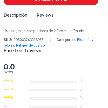
i
t
y
Descripción
Reviews
Lista negra de compradores de informes de fraude
SKU:
1005003243336955
Categorías:
Bisutería y
relojes
,
Relojes de cuarzo
Based on 0 reviews
0.0
overall
0
0
0
0