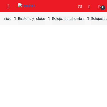
Skip
Skip
0
to
to
navigation
content
Inicio
Bisutería y relojes
Relojes para hombre
Relojes d