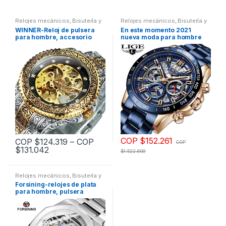
Relojes mecánicos
,
Bisutería y
Relojes mecánicos
,
Bisutería y
relojes
,
Relojes para hombre
relojes
,
Relojes para hombre
WINNER-Reloj de pulsera
En este momento 2021
para hombre, accesorio
nueva moda para hombre
masculino de pulsera con
relojes con tapa de acero
mecanismo automático de
inoxidable de la marca de
movimiento, diseño de
lujo de deportes cronógrafo
esqueleto dorado, a la moda
reloj de cuarzo de los
diseño Vintage, de lujo
hombres Relogio Masculino
COP $
152.261
COP $
124.319
–
COP
COP
$
131.042
$
1.522.609
Este
Este
producto
producto
Relojes mecánicos
,
Bisutería y
tiene
tiene
relojes
,
Relojes para hombre
Forsining-relojes de plata
múltiples
múltiples
para hombre, pulsera
mecánica automática de
variantes.
variantes.
acero inoxidable, de marca
Las
Las
superior de lujo, de
negocios
opciones
opciones