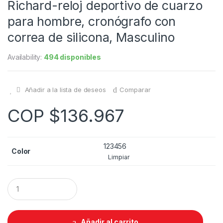
Richard-reloj deportivo de cuarzo
para hombre, cronógrafo con
correa de silicona, Masculino
Availability:
494 disponibles
Añadir a la lista de deseos
Comparar
COP $
136.967
1
2
3
4
5
6
Color
Limpiar
Q
u
a
n
t
Añadir al carrito