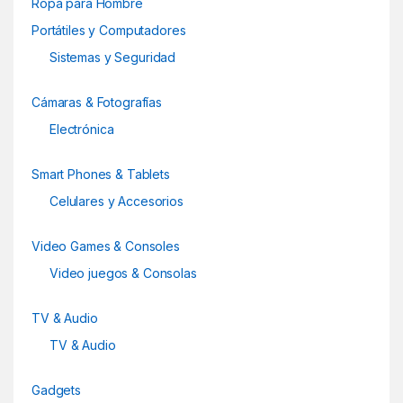
Ropa para Hombre
de
n
Portátiles y Computadores
producto
d
Sistemas y Seguridad
s
Cámaras & Fotografías
C
Electrónica
a
Smart Phones & Tablets
r
Celulares y Accesorios
o
Video Games & Consoles
u
Video juegos & Consolas
s
TV & Audio
e
TV & Audio
l
Gadgets