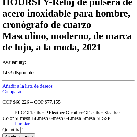
HOURSLY-Reloj de pulsera de
acero inoxidable para hombre,
cronógrafo de cuarzo
Masculino, moderno, de marca
de lujo, a la moda, 2021
Availability:
1433 disponibles
Añadir a la lista de deseos
Comparar
COP $
68.226
–
COP $
77.155
BE
G
GE
leather BE
leather G
leather GE
leather S
leather
Color
SE
mesh BE
mesh G
mesh GE
mesh S
mesh SE
S
SE
Limpiar
Quantity
Añadir al carrito