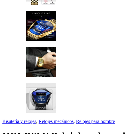
Bisutería y relojes
,
Relojes mecánicos
,
Relojes para hombre