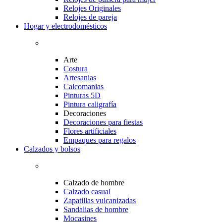
Relojes Originales
Relojes de pareja
Hogar y electrodomésticos
Arte
Costura
Artesanias
Calcomanias
Pinturas 5D
Pintura caligrafía
Decoraciones
Decoraciones para fiestas
Flores artificiales
Empaques para regalos
Calzados y bolsos
Calzado de hombre
Calzado casual
Zapatillas vulcanizadas
Sandalias de hombre
Mocasines