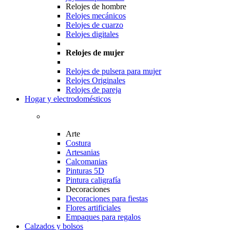
Relojes de hombre
Relojes mecánicos
Relojes de cuarzo
Relojes digitales
Relojes de mujer
Relojes de pulsera para mujer
Relojes Originales
Relojes de pareja
Hogar y electrodomésticos
Arte
Costura
Artesanias
Calcomanias
Pinturas 5D
Pintura caligrafía
Decoraciones
Decoraciones para fiestas
Flores artificiales
Empaques para regalos
Calzados y bolsos