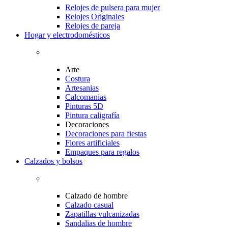
Relojes de pulsera para mujer
Relojes Originales
Relojes de pareja
Hogar y electrodomésticos
Arte
Costura
Artesanias
Calcomanias
Pinturas 5D
Pintura caligrafía
Decoraciones
Decoraciones para fiestas
Flores artificiales
Empaques para regalos
Calzados y bolsos
Calzado de hombre
Calzado casual
Zapatillas vulcanizadas
Sandalias de hombre