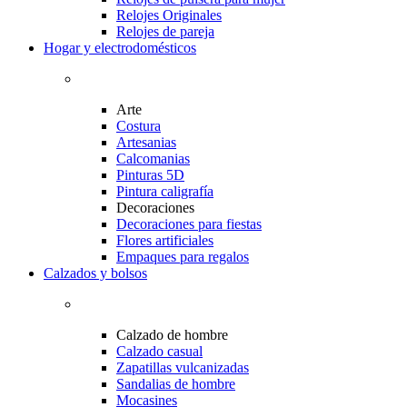
Relojes Originales
Relojes de pareja
Hogar y electrodomésticos
Arte
Costura
Artesanias
Calcomanias
Pinturas 5D
Pintura caligrafía
Decoraciones
Decoraciones para fiestas
Flores artificiales
Empaques para regalos
Calzados y bolsos
Calzado de hombre
Calzado casual
Zapatillas vulcanizadas
Sandalias de hombre
Mocasines