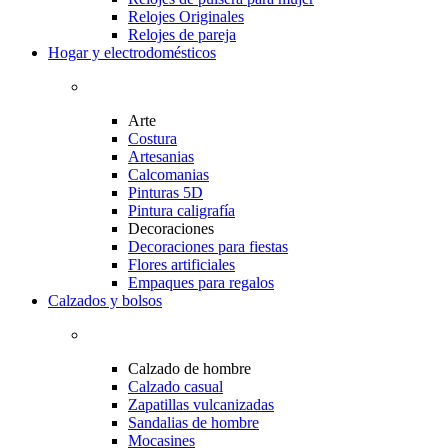
Relojes Originales
Relojes de pareja
Hogar y electrodomésticos
Arte
Costura
Artesanias
Calcomanias
Pinturas 5D
Pintura caligrafía
Decoraciones
Decoraciones para fiestas
Flores artificiales
Empaques para regalos
Calzados y bolsos
Calzado de hombre
Calzado casual
Zapatillas vulcanizadas
Sandalias de hombre
Mocasines