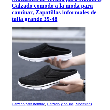
Calzado cómodo a la moda para
caminar, Zapatillas informales de
talla grande 39-48
Calzado para hombre
,
Calzado y bolsos
,
Mocasines