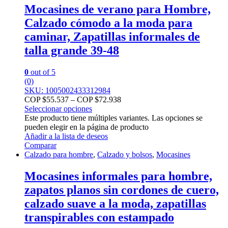
Mocasines de verano para Hombre,
Calzado cómodo a la moda para
caminar, Zapatillas informales de
talla grande 39-48
0
out of 5
(0)
SKU: 1005002433312984
COP $
55.537
–
COP $
72.938
Seleccionar opciones
Este producto tiene múltiples variantes. Las opciones se
pueden elegir en la página de producto
Añadir a la lista de deseos
Comparar
Calzado para hombre
,
Calzado y bolsos
,
Mocasines
Mocasines informales para hombre,
zapatos planos sin cordones de cuero,
calzado suave a la moda, zapatillas
transpirables con estampado