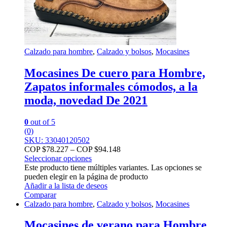
Calzado para hombre
,
Calzado y bolsos
,
Mocasines
Mocasines De cuero para Hombre,
Zapatos informales cómodos, a la
moda, novedad De 2021
0
out of 5
(0)
SKU: 33040120502
COP $
78.227
–
COP $
94.148
Seleccionar opciones
Este producto tiene múltiples variantes. Las opciones se
pueden elegir en la página de producto
Añadir a la lista de deseos
Comparar
Calzado para hombre
,
Calzado y bolsos
,
Mocasines
Mocasines de verano para Hombre,