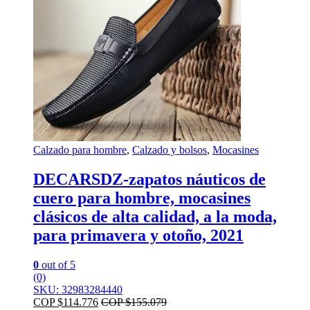
Calzado para hombre
,
Calzado y bolsos
,
Mocasines
DECARSDZ-zapatos náuticos de
cuero para hombre, mocasines
clásicos de alta calidad, a la moda,
para primavera y otoño, 2021
0
out of 5
(0)
SKU: 32983284440
COP $
114.776
COP $
155.079