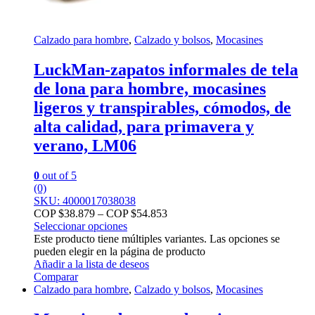
Calzado para hombre
,
Calzado y bolsos
,
Mocasines
LuckMan-zapatos informales de tela
de lona para hombre, mocasines
ligeros y transpirables, cómodos, de
alta calidad, para primavera y
verano, LM06
0
out of 5
(0)
SKU: 4000017038038
COP $
38.879
–
COP $
54.853
Seleccionar opciones
Este producto tiene múltiples variantes. Las opciones se
pueden elegir en la página de producto
Añadir a la lista de deseos
Comparar
Calzado para hombre
,
Calzado y bolsos
,
Mocasines