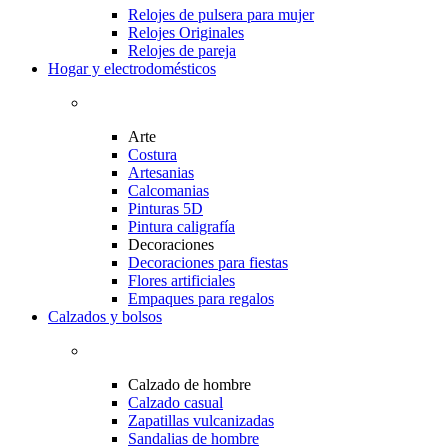
Relojes de pulsera para mujer
Relojes Originales
Relojes de pareja
Hogar y electrodomésticos
Arte
Costura
Artesanias
Calcomanias
Pinturas 5D
Pintura caligrafía
Decoraciones
Decoraciones para fiestas
Flores artificiales
Empaques para regalos
Calzados y bolsos
Calzado de hombre
Calzado casual
Zapatillas vulcanizadas
Sandalias de hombre