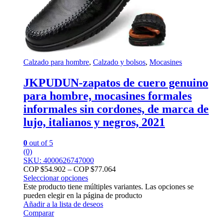
Calzado para hombre
,
Calzado y bolsos
,
Mocasines
JKPUDUN-zapatos de cuero genuino
para hombre, mocasines formales
informales sin cordones, de marca de
lujo, italianos y negros, 2021
0
out of 5
(0)
SKU: 4000626747000
COP $
54.902
–
COP $
77.064
Seleccionar opciones
Este producto tiene múltiples variantes. Las opciones se
pueden elegir en la página de producto
Añadir a la lista de deseos
Comparar