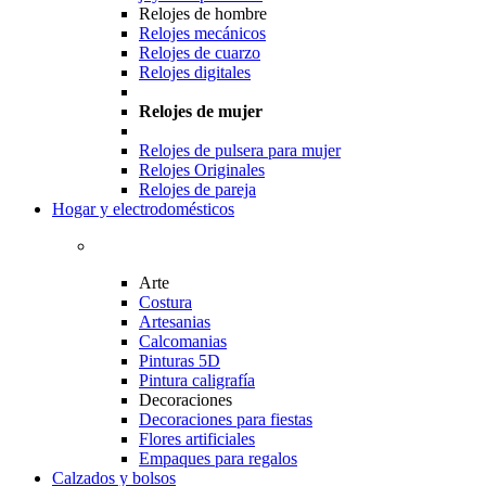
Relojes de hombre
Relojes mecánicos
Relojes de cuarzo
Relojes digitales
Relojes de mujer
Relojes de pulsera para mujer
Relojes Originales
Relojes de pareja
Hogar y electrodomésticos
Arte
Costura
Artesanias
Calcomanias
Pinturas 5D
Pintura caligrafía
Decoraciones
Decoraciones para fiestas
Flores artificiales
Empaques para regalos
Calzados y bolsos