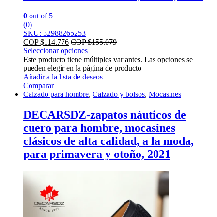
0
out of 5
(0)
SKU: 32988265253
COP $
114.776
COP $
155.079
Seleccionar opciones
Este producto tiene múltiples variantes. Las opciones se
pueden elegir en la página de producto
Añadir a la lista de deseos
Comparar
Calzado para hombre
,
Calzado y bolsos
,
Mocasines
DECARSDZ-zapatos náuticos de
cuero para hombre, mocasines
clásicos de alta calidad, a la moda,
para primavera y otoño, 2021