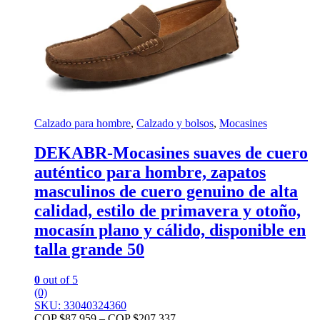
Calzado para hombre
,
Calzado y bolsos
,
Mocasines
DEKABR-Mocasines suaves de cuero
auténtico para hombre, zapatos
masculinos de cuero genuino de alta
calidad, estilo de primavera y otoño,
mocasín plano y cálido, disponible en
talla grande 50
0
out of 5
(0)
SKU: 33040324360
COP $
87.959
–
COP $
207.337