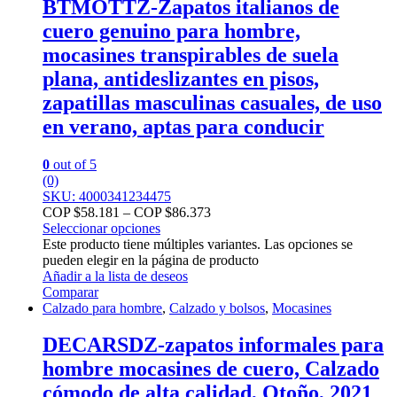
BTMOTTZ-Zapatos italianos de
cuero genuino para hombre,
mocasines transpirables de suela
plana, antideslizantes en pisos,
zapatillas masculinas casuales, de uso
en verano, aptas para conducir
0
out of 5
(0)
SKU: 4000341234475
COP $
58.181
–
COP $
86.373
Seleccionar opciones
Este producto tiene múltiples variantes. Las opciones se
pueden elegir en la página de producto
Añadir a la lista de deseos
Comparar
Calzado para hombre
,
Calzado y bolsos
,
Mocasines
DECARSDZ-zapatos informales para
hombre mocasines de cuero, Calzado
cómodo de alta calidad, Otoño, 2021