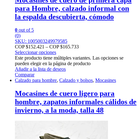
Mocasines de cuero de primera capa
para Hombre, calzado informal con
la espalda descubierta, cómodo
0
out of 5
(0)
SKU: 1005003249979585
COP $
152.421
–
COP $
165.733
Seleccionar opciones
Este producto tiene múltiples variantes. Las opciones se
pueden elegir en la página de producto
Añadir a la lista de deseos
Comparar
Calzado para hombre
,
Calzado y bolsos
,
Mocasines
Mocasines de cuero ligero para
hombre, zapatos informales cálidos de
invierno, a la moda, talla 48