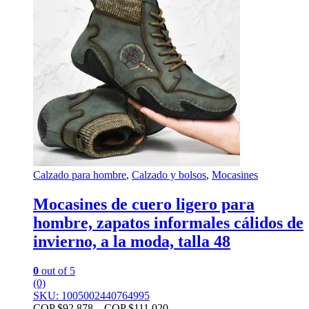
Calzado para hombre
,
Calzado y bolsos
,
Mocasines
Mocasines de cuero ligero para
hombre, zapatos informales cálidos de
invierno, a la moda, talla 48
0
out of 5
(0)
SKU: 1005002440764995
COP $
92.878
–
COP $
111.020