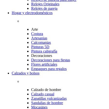
Relojes Originales
Relojes de pareja
Hogar y electrodomésticos
Arte
Costura
Artesanias
Calcomanias
Pinturas 5D
Pintura caligrafía
Decoraciones
Decoraciones para fiestas
Flores artificiales
Empaques para regalos
Calzados y bolsos
Calzado de hombre
Calzado casual
Zapatillas vulcanizadas
Sandalias de hombre
Mocasines