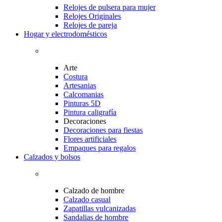
Relojes de pulsera para mujer
Relojes Originales
Relojes de pareja
Hogar y electrodomésticos
Arte
Costura
Artesanias
Calcomanias
Pinturas 5D
Pintura caligrafía
Decoraciones
Decoraciones para fiestas
Flores artificiales
Empaques para regalos
Calzados y bolsos
Calzado de hombre
Calzado casual
Zapatillas vulcanizadas
Sandalias de hombre