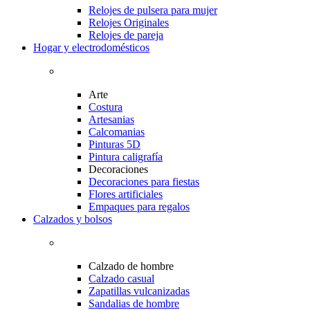
Relojes de pulsera para mujer
Relojes Originales
Relojes de pareja
Hogar y electrodomésticos
Arte
Costura
Artesanias
Calcomanias
Pinturas 5D
Pintura caligrafía
Decoraciones
Decoraciones para fiestas
Flores artificiales
Empaques para regalos
Calzados y bolsos
Calzado de hombre
Calzado casual
Zapatillas vulcanizadas
Sandalias de hombre