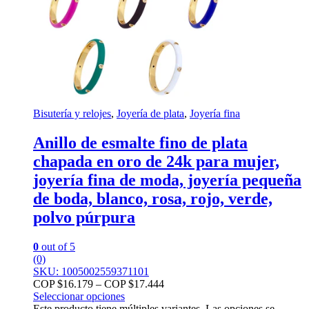
Bisutería y relojes
,
Joyería de plata
,
Joyería fina
Anillo de esmalte fino de plata
chapada en oro de 24k para mujer,
joyería fina de moda, joyería pequeña
de boda, blanco, rosa, rojo, verde,
polvo púrpura
0
out of 5
(0)
SKU: 1005002559371101
COP $
16.179
–
COP $
17.444
Seleccionar opciones
Este producto tiene múltiples variantes. Las opciones se