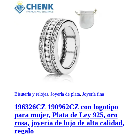
Bisutería y relojes
,
Joyería de plata
,
Joyería fina
196326CZ 190962CZ con logotipo
para mujer, Plata de Ley 925, oro
rosa, joyería de lujo de alta calidad,
regalo