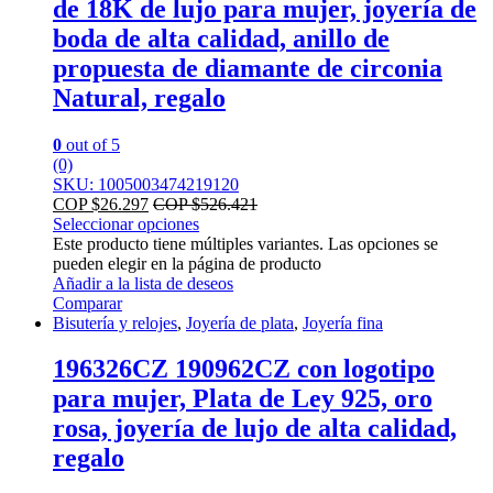
de 18K de lujo para mujer, joyería de
boda de alta calidad, anillo de
propuesta de diamante de circonia
Natural, regalo
0
out of 5
(0)
SKU: 1005003474219120
COP $
26.297
COP $
526.421
Seleccionar opciones
Este producto tiene múltiples variantes. Las opciones se
pueden elegir en la página de producto
Añadir a la lista de deseos
Comparar
Bisutería y relojes
,
Joyería de plata
,
Joyería fina
196326CZ 190962CZ con logotipo
para mujer, Plata de Ley 925, oro
rosa, joyería de lujo de alta calidad,
regalo