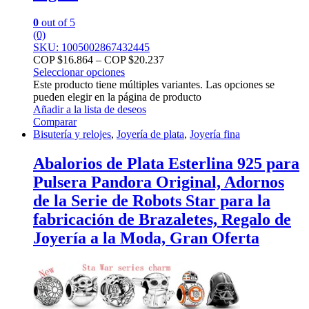
0
out of 5
(0)
SKU: 1005002867432445
COP $
16.864
–
COP $
20.237
Seleccionar opciones
Este producto tiene múltiples variantes. Las opciones se
pueden elegir en la página de producto
Añadir a la lista de deseos
Comparar
Bisutería y relojes
,
Joyería de plata
,
Joyería fina
Abalorios de Plata Esterlina 925 para
Pulsera Pandora Original, Adornos
de la Serie de Robots Star para la
fabricación de Brazaletes, Regalo de
Joyería a la Moda, Gran Oferta