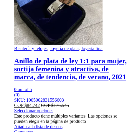
Bisutería y relojes
,
Joyería de plata
,
Joyería fina
Anillo de plata de ley 1:1 para mujer,
sortija femenina y atractiva, de
marca, de tendencia, de verano, 2021
0
out of 5
(0)
SKU: 1005002831556603
COP $
84.742
COP $
176.545
Seleccionar opciones
Este producto tiene múltiples variantes. Las opciones se
pueden elegir en la página de producto
Añadir a la lista de deseos
Comparar