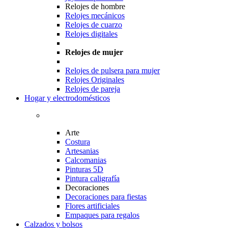
Relojes de hombre
Relojes mecánicos
Relojes de cuarzo
Relojes digitales
Relojes de mujer
Relojes de pulsera para mujer
Relojes Originales
Relojes de pareja
Hogar y electrodomésticos
Arte
Costura
Artesanias
Calcomanias
Pinturas 5D
Pintura caligrafía
Decoraciones
Decoraciones para fiestas
Flores artificiales
Empaques para regalos
Calzados y bolsos