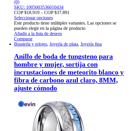
(0)
SKU: 1005003536010434
COP $
18.919
–
COP $
37.891
Seleccionar opciones
Este producto tiene múltiples variantes. Las opciones se
pueden elegir en la página de producto
Añadir a la lista de deseos
Comparar
Bisutería y relojes
,
Joyería de plata
,
Joyería fina
Anillo de boda de tungsteno para
hombre y mujer, sortija con
incrustaciones de meteorito blanco y
fibra de carbono azul claro, 8MM,
ajuste cómodo