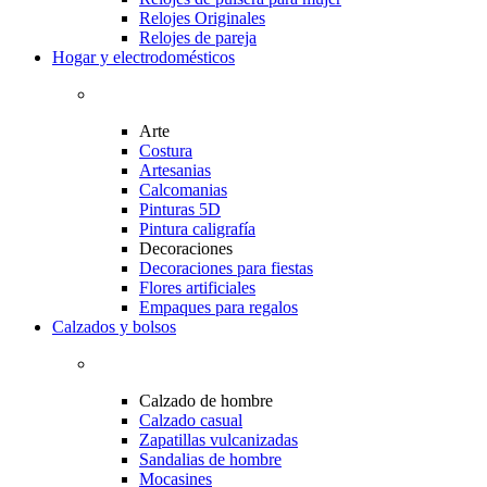
Relojes Originales
Relojes de pareja
Hogar y electrodomésticos
Arte
Costura
Artesanias
Calcomanias
Pinturas 5D
Pintura caligrafía
Decoraciones
Decoraciones para fiestas
Flores artificiales
Empaques para regalos
Calzados y bolsos
Calzado de hombre
Calzado casual
Zapatillas vulcanizadas
Sandalias de hombre
Mocasines