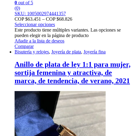
0
out of 5
(0)
SKU: 1005002974441357
COP $
63.451
–
COP $
68.826
Seleccionar opciones
Este producto tiene múltiples variantes. Las opciones se
pueden elegir en la página de producto
Añadir a la lista de deseos
Comparar
Bisutería y relojes
,
Joyería de plata
,
Joyería fina
Anillo de plata de ley 1:1 para mujer,
sortija femenina y atractiva, de
marca, de tendencia, de verano, 2021