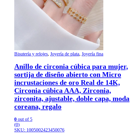
Bisutería y relojes
,
Joyería de plata
,
Joyería fina
Anillo de circonia cúbica para mujer,
sortija de diseño abierto con Micro
incrustaciones de oro Real de 14K,
Circonia cúbica AAA, Zirconia,
zirconita, ajustable, doble capa, moda
coreana, regalo
0
out of 5
(0)
SKU: 1005002423450076