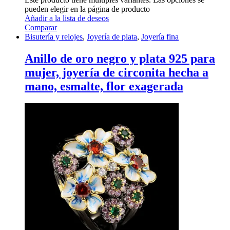
pueden elegir en la página de producto
Añadir a la lista de deseos
Comparar
Bisutería y relojes
,
Joyería de plata
,
Joyería fina
Anillo de oro negro y plata 925 para
mujer, joyería de circonita hecha a
mano, esmalte, flor exagerada