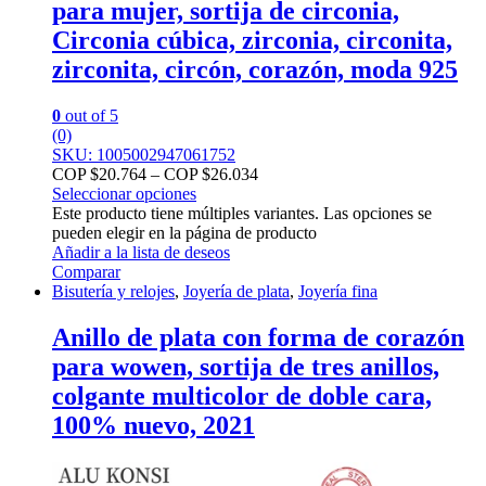
para mujer, sortija de circonia,
Circonia cúbica, zirconia, circonita,
zirconita, circón, corazón, moda 925
0
out of 5
(0)
SKU: 1005002947061752
COP $
20.764
–
COP $
26.034
Seleccionar opciones
Este producto tiene múltiples variantes. Las opciones se
pueden elegir en la página de producto
Añadir a la lista de deseos
Comparar
Bisutería y relojes
,
Joyería de plata
,
Joyería fina
Anillo de plata con forma de corazón
para wowen, sortija de tres anillos,
colgante multicolor de doble cara,
100% nuevo, 2021