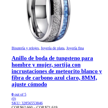
Bisutería y relojes
,
Joyería de plata
,
Joyería fina
Anillo de boda de tungsteno para
hombre y mujer, sortija con
incrustaciones de meteorito blanco y
fibra de carbono azul claro, 8MM,
ajuste cómodo
0
out of 5
(0)
SKU: 32856553846
COP $
62.660
–
COP $
71.619