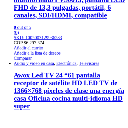
FHD de 13,3 pulgadas, portátil, 6
canales, SDI/HDMI, compatible
0
out of 5
(0)
SKU: 1005003129936283
COP $
6.297.374
Añadir al carrito
Añadir a la lista de deseos
Comparar
Audio y video en casa
,
Electrónica
,
Televisores
Awox Led TV 24 “61 pantalla
receptor de satélite HD LED TV de
1366×768 píxeles de clase una energía
casa Oficina cocina multi-idioma HD
super