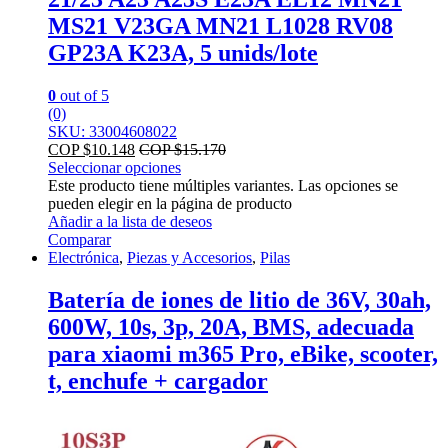
MS21 V23GA MN21 L1028 RV08
GP23A K23A, 5 unids/lote
0
out of 5
(0)
SKU: 33004608022
COP $
10.148
COP $
15.170
Seleccionar opciones
Este producto tiene múltiples variantes. Las opciones se
pueden elegir en la página de producto
Añadir a la lista de deseos
Comparar
Electrónica
,
Piezas y Accesorios
,
Pilas
Batería de iones de litio de 36V, 30ah,
600W, 10s, 3p, 20A, BMS, adecuada
para xiaomi m365 Pro, eBike, scooter,
t, enchufe + cargador