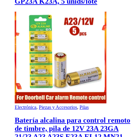
GP23A K23A, 5 unids/lote
Electrónica
,
Piezas y Accesorios
,
Pilas
Batería alcalina para control remoto
de timbre, pila de 12V 23A 23GA
21/23 A23 A23S E23A EL12 MN21