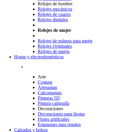
Relojes de hombre
Relojes mecánicos
Relojes de cuarzo
Relojes digitales
Relojes de mujer
Relojes de pulsera para mujer
Relojes Originales
Relojes de pareja
Hogar y electrodomésticos
Arte
Costura
Artesanias
Calcomanias
Pinturas 5D
Pintura caligrafía
Decoraciones
Decoraciones para fiestas
Flores artificiales
Empaques para regalos
Calzados y bolsos