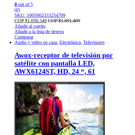
0
out of 5
(0)
SKU: 1005002333254709
COP $
1.056.549
COP $
1.691.409
Añadir al carrito
Añadir a la lista de deseos
Comparar
Audio y video en casa
,
Electrónica
,
Televisores
Awox-receptor de televisión por
satélite con pantalla LED,
AWX6124ST, HD, 24 “, 61