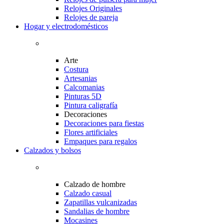
Relojes Originales
Relojes de pareja
Hogar y electrodomésticos
Arte
Costura
Artesanias
Calcomanias
Pinturas 5D
Pintura caligrafía
Decoraciones
Decoraciones para fiestas
Flores artificiales
Empaques para regalos
Calzados y bolsos
Calzado de hombre
Calzado casual
Zapatillas vulcanizadas
Sandalias de hombre
Mocasines