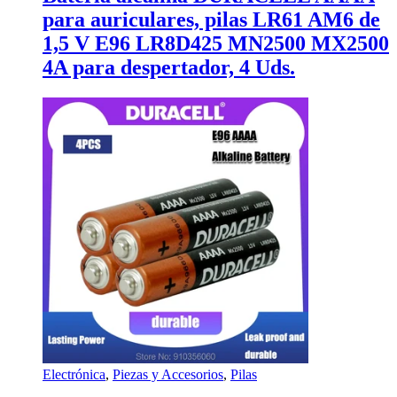
para auriculares, pilas LR61 AM6 de
1,5 V E96 LR8D425 MN2500 MX2500
4A para despertador, 4 Uds.
Electrónica
,
Piezas y Accesorios
,
Pilas