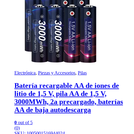
Electrónica
,
Piezas y Accesorios
,
Pilas
Batería recargable AA de iones de
litio de 1,5 V, pila AA de 1,5 V,
3000MWh, 2a precargado, baterías
AA de baja autodescarga
0
out of 5
(0)
SKU: 1005001516944024