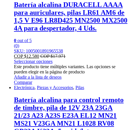
Batería alcalina DURACELL AAAA
para auriculares, pilas LR61 AM6 de
1,5 V E96 LR8D425 MN2500 MX2500
4A para despertador, 4 Uds.
0
out of 5
(0)
SKU: 1005001891965538
COP $
12.580
COP $
17.971
Seleccionar opciones
Este producto tiene múltiples variantes. Las opciones se
pueden elegir en la página de producto
Añadir a la lista de deseos
Comparar
Electrónica
,
Piezas y Accesorios
,
Pilas
Batería alcalina para control remoto
de timbre, pila de 12V 23A 23GA
21/23 A23 A23S E23A EL12 MN21
MS21 V23GA MN21 L1028 RV08