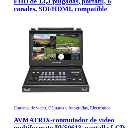
FHD de 13,3 pulgadas, portátil, 6
canales, SDI/HDMI, compatible
Cámaras de video
,
Cámaras y fotografías
,
Electrónica
AVMATRIX-conmutador de vídeo
multiformato PVS0613, pantalla LCD