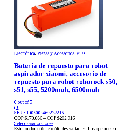
Electrónica
,
Piezas y Accesorios
,
Pilas
Batería de repuesto para robot
aspirador xiaomi, accesorio de
repuesto para robot roborock s50,
s51, s55, 5200mah, 6500mah
0
out of 5
(0)
SKU: 1005003469232215
COP $
178.866
–
COP $
202.916
Seleccionar opciones
Este producto tiene múltiples variantes. Las opciones se