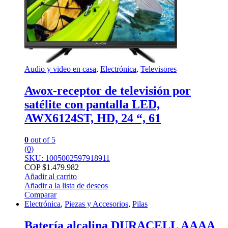
Audio y video en casa
,
Electrónica
,
Televisores
Awox-receptor de televisión por
satélite con pantalla LED,
AWX6124ST, HD, 24 “, 61
0
out of 5
(0)
SKU: 1005002597918911
COP $
1.479.982
Añadir al carrito
Añadir a la lista de deseos
Comparar
Electrónica
,
Piezas y Accesorios
,
Pilas
Batería alcalina DURACELL AAAA