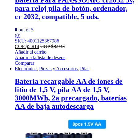
para reloj pila de botón, ordenador,
cr 2032, compatible, 5 uds.
0
out of 5
(0)
SKU: 4001125367986
COP $
5.814
COP $
8.933
Añadir al carrito
Añadir a la lista de deseos
Comparar
Electrónica
,
Piezas y Accesorios
,
Pilas
Batería recargable AA de iones de
litio de 1,5 V, pila AA de 1,5 V,
3000MWh, 2a precargado, baterías
AA de baja autodescarga