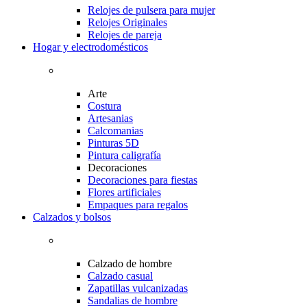
Relojes de pulsera para mujer
Relojes Originales
Relojes de pareja
Hogar y electrodomésticos
Arte
Costura
Artesanias
Calcomanias
Pinturas 5D
Pintura caligrafía
Decoraciones
Decoraciones para fiestas
Flores artificiales
Empaques para regalos
Calzados y bolsos
Calzado de hombre
Calzado casual
Zapatillas vulcanizadas
Sandalias de hombre