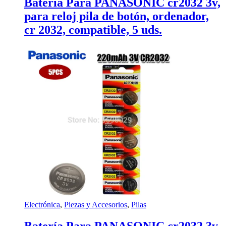
Batería Para PANASONIC cr2032 3v,
para reloj pila de botón, ordenador,
cr 2032, compatible, 5 uds.
Electrónica
,
Piezas y Accesorios
,
Pilas
Batería Para PANASONIC cr2032 3v,